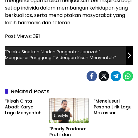
mengenai agama bisa menjadi sumber inspirasi bagi
setiap individu dalam membangun kehidupan yang
berkualitas, serta menciptakan masyarakat yang
lebih harmonis dan toleran.
Post Views:
391
“Pelaku Sinetron “Jodoh Pengantar Jenazah”
Menguasai Panggung TV dengan Kisah Menyentuh”
Related Posts
“Kisah Cinta
“Menelusuri
Abadi: Karya
Pesona Lirik Lagu
Lagu Menyentuh
Makassar
Lifestyle
Tentang
Ridwan Sau”
Kebangkitan
“Fendy Pradana:
Cinta”
Profil dan