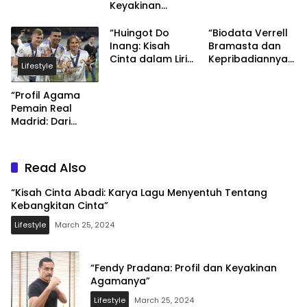
Keyakinan
Agamanya”
“Huingot Do
“Biodata Verrell
Inang: Kisah
Bramasta dan
Cinta dalam Lirik
Kepribadiannya
Lifestyle
Lagu Romantis”
yang Religius”
“Profil Agama
Pemain Real
Madrid: Dari
Cristiano
Ronaldo hingga
Karim Benzema”
Read Also
“Kisah Cinta Abadi: Karya Lagu Menyentuh Tentang
Kebangkitan Cinta”
Lifestyle
March 25, 2024
“Fendy Pradana: Profil dan Keyakinan
Agamanya”
Lifestyle
March 25, 2024