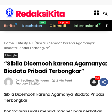
Skip to content
Berita
Kesehatan
Otomotif
Internasional
Tek
Home
Lifestyle
"Sibila Dicemooh karena Agamanya:
Biodata Pribadi Terbongkar"
Lifestyle
“Sibila Dicemooh karena Agamanya:
Biodata Pribadi Terbongkar”
261
Dwi Septiana Alhinduan
2 Min Read
February 23, 2024
Sibila Dicemooh karena Agamanya: Biodata Pribadi
Terbongkar
Kontroversi selalu menjadi magnet bagi perhatian