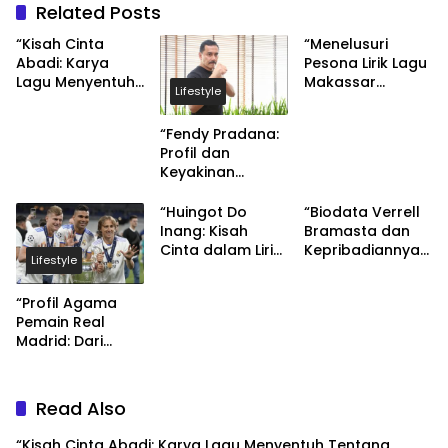
Related Posts
“Kisah Cinta
“Menelusuri
Abadi: Karya
Pesona Lirik Lagu
Lagu Menyentuh
Makassar
Lifestyle
Tentang
Ridwan Sau”
Kebangkitan
“Fendy Pradana:
Cinta”
Profil dan
Keyakinan
Agamanya”
“Huingot Do
“Biodata Verrell
Inang: Kisah
Bramasta dan
Cinta dalam Lirik
Kepribadiannya
Lifestyle
Lagu Romantis”
yang Religius”
“Profil Agama
Pemain Real
Madrid: Dari
Cristiano
Ronaldo hingga
Karim Benzema”
Read Also
“Kisah Cinta Abadi: Karya Lagu Menyentuh Tentang