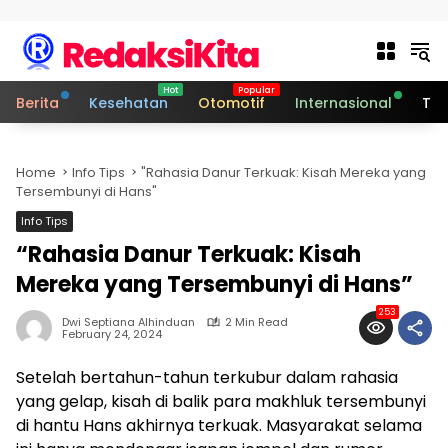
Skip to content
Berita
Kesehatan
Otomotif
Internasional
Tek
Home
Info Tips
"Rahasia Danur Terkuak: Kisah Mereka yang
Tersembunyi di Hans"
Info Tips
“Rahasia Danur Terkuak: Kisah
Mereka yang Tersembunyi di Hans”
253
Dwi Septiana Alhinduan
2 Min Read
February 24, 2024
Setelah bertahun-tahun terkubur dalam rahasia
yang gelap, kisah di balik para makhluk tersembunyi
di hantu Hans akhirnya terkuak. Masyarakat selama