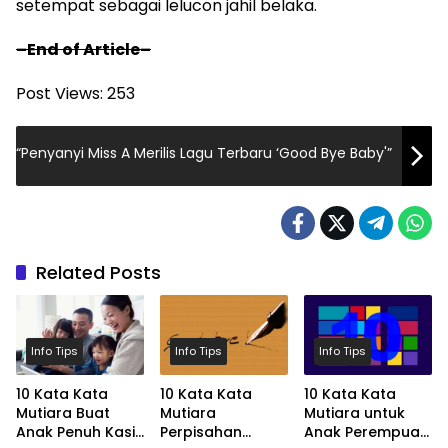
setempat sebagai lelucon jahil belaka.
–End of Article–
Post Views:
253
“Penyanyi Miss A Merilis Lagu Terbaru ‘Good Bye Baby'”
Related Posts
Info Tips
Info Tips
Info Tips
10 Kata Kata
10 Kata Kata
10 Kata Kata
Mutiara Buat
Mutiara
Mutiara untuk
Anak Penuh Kasih
Perpisahan
Anak Perempuan