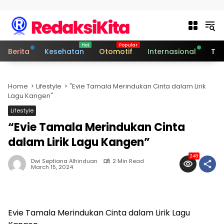
Skip to content
Berita
Kesehatan
Otomotif
Internasional
Tek
Home
Lifestyle
"Evie Tamala Merindukan Cinta dalam Lirik
Lagu Kangen"
Lifestyle
“Evie Tamala Merindukan Cinta
dalam Lirik Lagu Kangen”
248
Dwi Septiana Alhinduan
2 Min Read
March 15, 2024
Evie Tamala Merindukan Cinta dalam Lirik Lagu