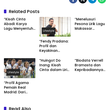
Related Posts
“Kisah Cinta
“Menelusuri
Abadi: Karya
Pesona Lirik Lagu
Lagu Menyentuh
Makassar
Lifestyle
Tentang
Ridwan Sau”
Kebangkitan
“Fendy Pradana:
Cinta”
Profil dan
Keyakinan
Agamanya”
“Huingot Do
“Biodata Verrell
Inang: Kisah
Bramasta dan
Cinta dalam Lirik
Kepribadiannya
Lifestyle
Lagu Romantis”
yang Religius”
“Profil Agama
Pemain Real
Madrid: Dari
Cristiano
Ronaldo hingga
Karim Benzema”
Read Also