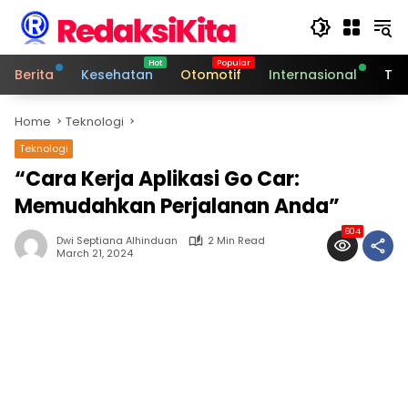
Skip
to
content
Berita
Kesehatan
Otomotif
Internasional
Tek
Home
Teknologi
Teknologi
“Cara Kerja Aplikasi Go Car:
Memudahkan Perjalanan Anda”
604
Dwi Septiana Alhinduan
2 Min Read
March 21, 2024