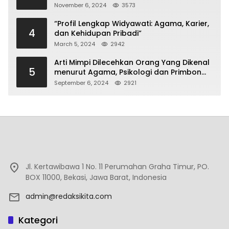
November 6, 2024
3573
“Profil Lengkap Widyawati: Agama, Karier,
4
dan Kehidupan Pribadi”
March 5, 2024
2942
Arti Mimpi Dilecehkan Orang Yang Dikenal
5
menurut Agama, Psikologi dan Primbon
Jawa
September 6, 2024
2921
Jl. Kertawibawa 1 No. 11 Perumahan Graha Timur, PO.
BOX 11000, Bekasi, Jawa Barat, Indonesia
admin@redaksikita.com
Kategori