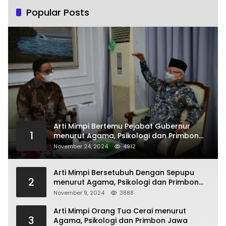
Popular Posts
Arti Mimpi Bertemu Pejabat Gubernur
1
menurut Agama, Psikologi dan Primbon
Jawa
November 24, 2024
4912
Arti Mimpi Bersetubuh Dengan Sepupu
2
menurut Agama, Psikologi dan Primbon
Jawa
November 9, 2024
3888
Arti Mimpi Orang Tua Cerai menurut
3
Agama, Psikologi dan Primbon Jawa