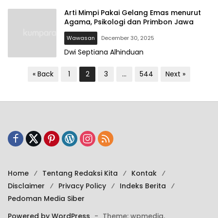
Arti Mimpi Pakai Gelang Emas menurut
Agama, Psikologi dan Primbon Jawa
Wawasan
December 30, 2025
Dwi Septiana Alhinduan
P
« Back
1
2
3
…
544
Next »
o
s
t
s
p
a
g
Home
Tentang Redaksi Kita
Kontak
Disclaimer
Privacy Policy
Indeks Berita
i
Pedoman Media Siber
n
Powered by WordPress
-
Theme: wpmedia.