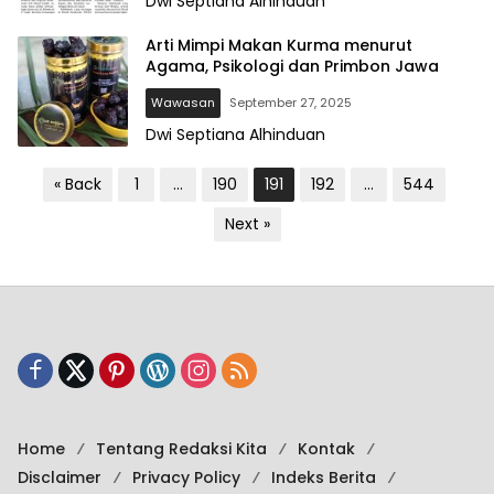
Dwi Septiana Alhinduan
Arti Mimpi Makan Kurma menurut
Agama, Psikologi dan Primbon Jawa
Wawasan
September 27, 2025
Dwi Septiana Alhinduan
P
« Back
1
…
190
191
192
…
544
o
Next »
s
t
s
p
a
g
i
Home
Tentang Redaksi Kita
Kontak
n
Disclaimer
Privacy Policy
Indeks Berita