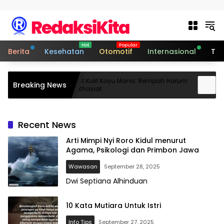
Skip to content
Berita
Kesehatan
Otomotif
Internasional
Tek
njang
Khasiat Kulit Kayu Manis: Rempah Harum
Khas
Breaking News
Kaya Khasiat
Nutri
Recent News
Arti Mimpi Nyi Roro Kidul menurut
Agama, Psikologi dan Primbon Jawa
Wawasan
September 28, 2025
Dwi Septiana Alhinduan
10 Kata Mutiara Untuk Istri
Info Tips
September 27, 2025