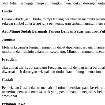
oleh Tuhan, sehingga mimpi ini mungkin menandakan dorongan untuk 
Hindu
Dalam kebudayaan Hindu, mimpi tentang pernikahan memiliki makna ya
sekadar simbol cinta tetapi juga penggambaran tentang tanggung jawab
Arti Mimpi Sudah Berumah Tangga Dengan Pacar menurut Psik
Jungian
Melalui kacamata Jungian, mimpi ini dapat dipandang sebagai manif
maskulin dan feminin dalam diri seseorang. Mimpi ini mungkin mend
Freudian
Jika dilihat dari sudut pandang Freudian, mimpi dengan tema beruma
diwarnai oleh dorongan seksual dan rindu akan hubungan emosional. I
Gestalt
Pendekatan Gestalt dalam memahami mimpi berfokus pada keseluruha
menerima perasaan mereka, baik yang positif maupun negatif, sebelu
emosional.
Primbon Jawa