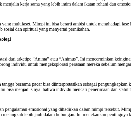
menjalin kerja sama yang lebih intim dalam ikatan rohani dan emosio
ng multifaset. Mimpi ini bisa berarti ambisi untuk menghadapi fase 
 sosial dan spiritual yang menyertai pernikahan.
ologi
estasi dari arketipe “Anima” atau “Animus”. Ini mencerminkan keingin
orong individu untuk mengeksplorasi perasaan mereka sebelum mengam
h tangga bersama pacar bisa diinterpretasikan sebagai pengungkapkan
ni bisa menjadi sinyal bahwa individu mencari penerimaan dan stabilit
n pengalaman emosional yang dihadirkan dalam mimpi tersebut. Mimpi
m melangkah lebih jauh dalam hubungan. Ini menekankan pentingnya kes