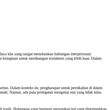
aya kita yang sangat menekankan hubungan interpersonal.
akan keinginan untuk membangun komitmen yang lebih kuat. Dalam
rius. Dalam konteks ini, pengharapan untuk pernikahan di dalam
ah. Namun, ada pula peringatan mengenai niat yang tidak tulus.
enuh kasih. Hubungan yang harmoni merupakan hal yang diperintahkan