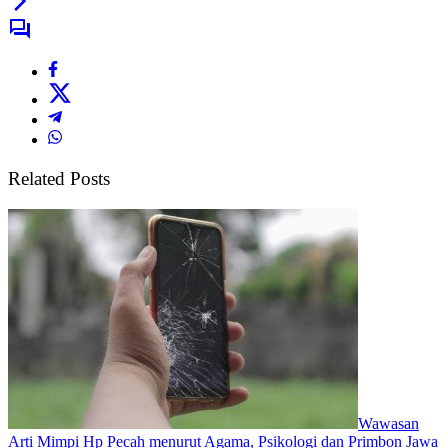
Related Posts
Wawasan
Arti Mimpi Hp Pecah menurut Agama, Psikologi dan Primbon Jawa