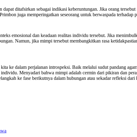
dapat ditafsirkan sebagai indikasi keberuntungan. Jika orang tersebut
 Primbon juga memperingatkan seseorang untuk berwaspada terhadap p
nteks emosional dan keadaan realitas individu tersebut. Jika menimbul
ngan. Namun, jika mimpi tersebut membangkitkan rasa ketidakpastian
a ke dalam perjalanan introspeksi. Baik melalui sudut pandang agama
 individu. Menyadari bahwa mimpi adalah cermin dari pikiran dan per
langkah ke fase berikutnya dalam hubungan atau sekadar refleksi dar
Jawa