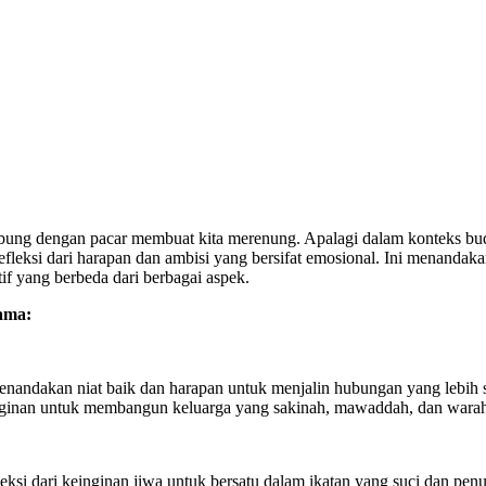
bung dengan pacar membuat kita merenung. Apalagi dalam konteks bud
efleksi dari harapan dan ambisi yang bersifat emosional. Ini menand
f yang berbeda dari berbagai aspek.
ama:
andakan niat baik dan harapan untuk menjalin hubungan yang lebih se
nginan untuk membangun keluarga yang sakinah, mawaddah, dan warahm
fleksi dari keinginan jiwa untuk bersatu dalam ikatan yang suci dan p