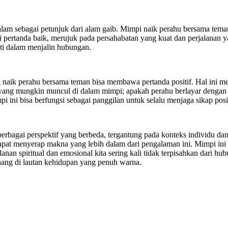
lam sebagai petunjuk dari alam gaib. Mimpi naik perahu bersama teman
pertanda baik, merujuk pada persahabatan yang kuat dan perjalanan yan
hati dalam menjalin hubungan.
pi naik perahu bersama teman bisa membawa pertanda positif. Hal ini
yang mungkin muncul di dalam mimpi; apakah perahu berlayar dengan 
pi ini bisa berfungsi sebagai panggilan untuk selalu menjaga sikap pos
erbagai perspektif yang berbeda, tergantung pada konteks individu 
 dapat menyerap makna yang lebih dalam dari pengalaman ini. Mimpi ini 
nan spiritual dan emosional kita sering kali tidak terpisahkan dari hu
nang di lautan kehidupan yang penuh warna.