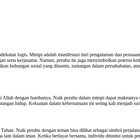
katan logis. Mimpi adalah manifestasi dari pengalaman dan perasaan 
gan serta kerjasama. Namun, perahu itu juga menyimbolkan potensi ketid
kan hubungan sosial yang dinamis, tantangan dalam persahabatan, atau 
i Allah dengan hambanya. Naik perahu dalam mimpi dapat maknanya se
ngan hidup. Kekuatan dalam kebersamaan ini sering kali menjadi sumb
i Tuhan. Naik perahu dengan teman bisa dilihat sebagai simbol perjala
lain dalam iman. Ketika berlayar bersama, individu dituntut untuk pe