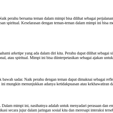
aik perahu bersama teman dalam mimpi bisa dilihat sebagai perjalanan
n spiritual. Keselarasan dengan teman-teman dalam mimpi ini bisa me
mahami arketipe yang ada dalam diri kita. Perahu dapat dilihat sebaga
al, atau spiritual. Mimpi ini bisa diinterpetasikan sebagai ajakan unt
k bawah sadar. Naik perahu dengan teman dapat dimaknai sebagai refle
al ini mungkin menunjukkan adanya ketidakpuasan atau kekhawatiran dal
Dalam mimpi ini, nasihatnya adalah untuk menyadari perasaan dan emo
i secara jujur dalam jaringan sosial kita dan meresapi interaksi ters