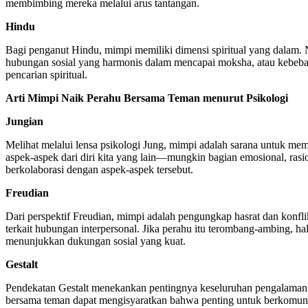
membimbing mereka melalui arus tantangan.
Hindu
Bagi penganut Hindu, mimpi memiliki dimensi spiritual yang dalam. N
hubungan sosial yang harmonis dalam mencapai moksha, atau kebebasa
pencarian spiritual.
Arti Mimpi Naik Perahu Bersama Teman menurut Psikologi
Jungian
Melihat melalui lensa psikologi Jung, mimpi adalah sarana untuk me
aspek-aspek dari diri kita yang lain—mungkin bagian emosional, rasion
berkolaborasi dengan aspek-aspek tersebut.
Freudian
Dari perspektif Freudian, mimpi adalah pengungkap hasrat dan konfli
terkait hubungan interpersonal. Jika perahu itu terombang-ambing, h
menunjukkan dukungan sosial yang kuat.
Gestalt
Pendekatan Gestalt menekankan pentingnya keseluruhan pengalaman. 
bersama teman dapat mengisyaratkan bahwa penting untuk berkomunikas