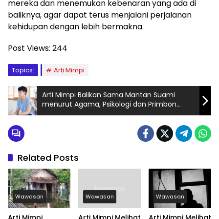
mereka dan menemukan kebenaran yang ada di
baliknya, agar dapat terus menjalani perjalanan
kehidupan dengan lebih bermakna.
Post Views:
244
Topics:
Arti Mimpi
Arti Mimpi Balikan Sama Mantan Suami
menurut Agama, Psikologi dan Primbon
Jawa
Related Posts
Wawasan
Wawasan
Wawasan
Arti Mimpi
Arti Mimpi Melihat
Arti Mimpi Melihat