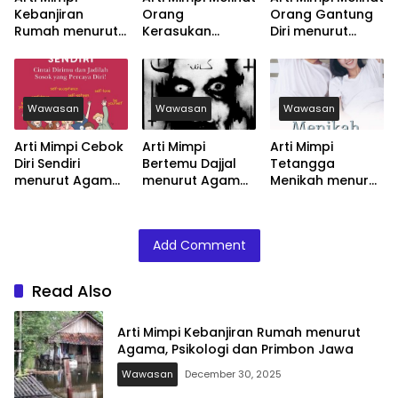
Kebanjiran
Orang
Orang Gantung
Rumah menurut
Kerasukan
Diri menurut
Agama, Psikologi
menurut Agama,
Agama, Psikologi
dan Primbon
Psikologi dan
dan Primbon
Jawa
Primbon Jawa
Jawa
Wawasan
Wawasan
Wawasan
Arti Mimpi Cebok
Arti Mimpi
Arti Mimpi
Diri Sendiri
Bertemu Dajjal
Tetangga
menurut Agama,
menurut Agama,
Menikah menurut
Psikologi dan
Psikologi dan
Agama, Psikologi
Primbon Jawa
Primbon Jawa
dan Primbon
Jawa
Add Comment
Read Also
Arti Mimpi Kebanjiran Rumah menurut
Agama, Psikologi dan Primbon Jawa
Wawasan
December 30, 2025