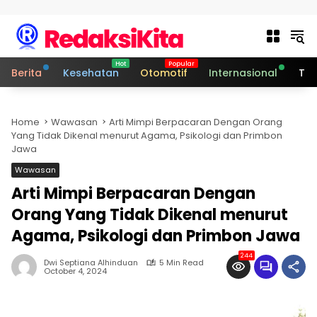
Skip to content
Berita
Kesehatan
Otomotif
Internasional
Tek
Home
Wawasan
Arti Mimpi Berpacaran Dengan Orang
Yang Tidak Dikenal menurut Agama, Psikologi dan Primbon
Jawa
Wawasan
Arti Mimpi Berpacaran Dengan
Orang Yang Tidak Dikenal menurut
Agama, Psikologi dan Primbon Jawa
244
Dwi Septiana Alhinduan
5 Min Read
October 4, 2024