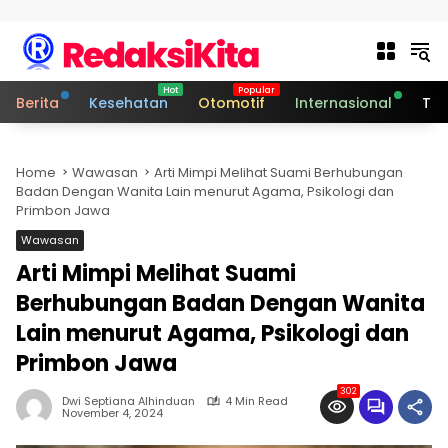
Skip to content
Berita
Kesehatan
Otomotif
Internasional
Tek
Home
Wawasan
Arti Mimpi Melihat Suami Berhubungan
Badan Dengan Wanita Lain menurut Agama, Psikologi dan
Primbon Jawa
Wawasan
Arti Mimpi Melihat Suami
Berhubungan Badan Dengan Wanita
Lain menurut Agama, Psikologi dan
Primbon Jawa
302
Dwi Septiana Alhinduan
4 Min Read
November 4, 2024