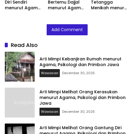
Diri Sendiri
Bertemu Dajjal
Tetangga
menurut Agama,
menurut Agama,
Menikah menurut
Psikologi dan
Psikologi dan
Agama, Psikologi
Primbon Jawa
Primbon Jawa
dan Primbon
Jawa
Add Comment
Read Also
Arti Mimpi Kebanjiran Rumah menurut
Agama, Psikologi dan Primbon Jawa
Wawasan
December 30, 2025
Arti Mimpi Melihat Orang Kerasukan
menurut Agama, Psikologi dan Primbon
Jawa
Wawasan
December 30, 2025
Arti Mimpi Melihat Orang Gantung Diri
menurut Agama, Psikologi dan Primbon