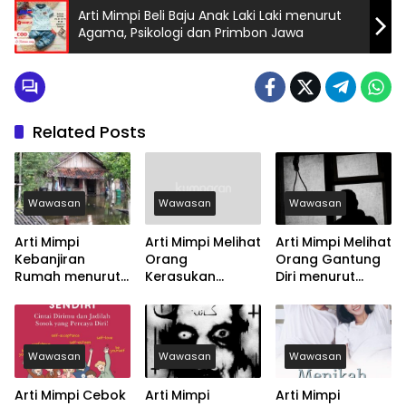
Arti Mimpi Beli Baju Anak Laki Laki menurut
Agama, Psikologi dan Primbon Jawa
Related Posts
Wawasan
Wawasan
Wawasan
Arti Mimpi
Arti Mimpi Melihat
Arti Mimpi Melihat
Kebanjiran
Orang
Orang Gantung
Rumah menurut
Kerasukan
Diri menurut
Agama, Psikologi
menurut Agama,
Agama, Psikologi
dan Primbon
Psikologi dan
dan Primbon
Jawa
Primbon Jawa
Jawa
Wawasan
Wawasan
Wawasan
Arti Mimpi Cebok
Arti Mimpi
Arti Mimpi