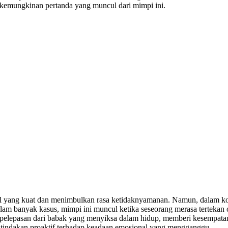
 kemungkinan pertanda yang muncul dari mimpi ini.
l yang kuat dan menimbulkan rasa ketidaknyamanan. Namun, dalam kont
alam banyak kasus, mimpi ini muncul ketika seseorang merasa tertekan 
gai pelepasan dari babak yang menyiksa dalam hidup, memberi kesempata
l tindakan proaktif terhadap keadaan emosional yang mengganggu.