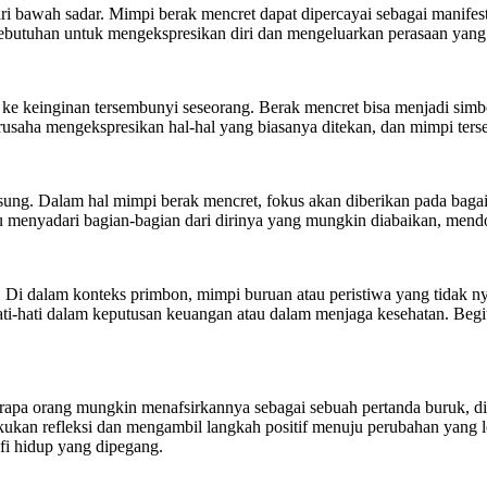
bawah sadar. Mimpi berak mencret dapat dipercayai sebagai manifestasi
 kebutuhan untuk mengekspresikan diri dan mengeluarkan perasaan yang
keinginan tersembunyi seseorang. Berak mencret bisa menjadi simbol
erusaha mengekspresikan hal-hal yang biasanya ditekan, dan mimpi ters
sung. Dalam hal mimpi berak mencret, fokus akan diberikan pada bag
u menyadari bagian-bagian dari dirinya yang mungkin diabaikan, mend
 Di dalam konteks primbon, mimpi buruan atau peristiwa yang tidak 
ati-hati dalam keputusan keuangan atau dalam menjaga kesehatan. Begi
rapa orang mungkin menafsirkannya sebagai sebuah pertanda buruk, di
an refleksi dan mengambil langkah positif menuju perubahan yang lebi
ofi hidup yang dipegang.