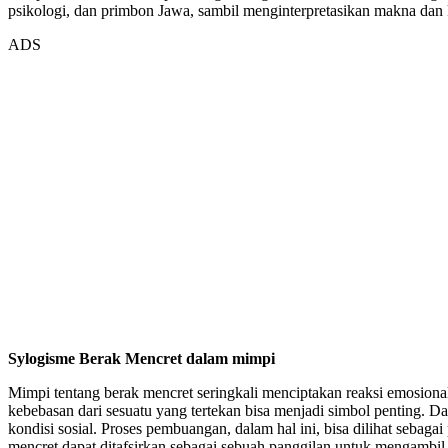
psikologi, dan primbon Jawa, sambil menginterpretasikan makna dan
ADS
Sylogisme Berak Mencret dalam mimpi
Mimpi tentang berak mencret seringkali menciptakan reaksi emosiona
kebebasan dari sesuatu yang tertekan bisa menjadi simbol penting. D
kondisi sosial. Proses pembuangan, dalam hal ini, bisa dilihat seba
mencret dapat ditafsirkan sebagai sebuah panggilan untuk mengambi