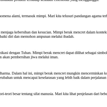
omena alami, termasuk mimpi. Mari kita telusuri pandangan agama terh
 menjaga kebersihan dan kesucian. Mimpi berak mencret dalam konteks i
erbaiki diri dan memohon ampunan melalui ibadah.
nikasi dengan Tuhan. Mimpi berak mencret dapat dilihat sebagai simbo
an akan pembersihan jiwa melalui iman.
arma. Dalam hal ini, mimpi berak mencret mungkin mencerminkan kondi
rubahan untuk mencapai keselarasan yang lebih baik dalam perjalanan s
-teori besar tentang sifat manusia. Mari kita lihat penjelasan dari bebe