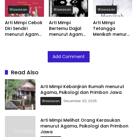
Jawa
Primbon Jawa
Jawa
Wawasan
Wawasan
Wawasan
Arti Mimpi Cebok
Arti Mimpi
Arti Mimpi
Diri Sendiri
Bertemu Dajjal
Tetangga
menurut Agama,
menurut Agama,
Menikah menurut
Psikologi dan
Psikologi dan
Agama, Psikologi
Primbon Jawa
Primbon Jawa
dan Primbon
Jawa
Add Comment
Read Also
Arti Mimpi Kebanjiran Rumah menurut
Agama, Psikologi dan Primbon Jawa
Wawasan
December 30, 2025
Arti Mimpi Melihat Orang Kerasukan
menurut Agama, Psikologi dan Primbon
Jawa