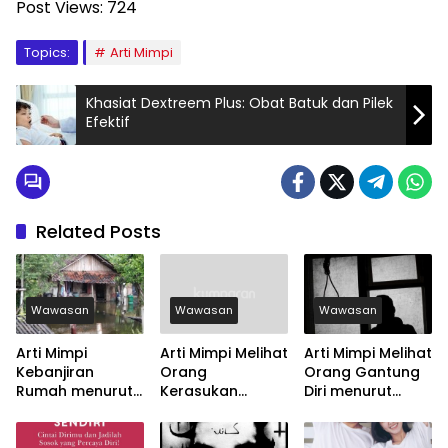
Post Views:
724
Topics:
Arti Mimpi
Khasiat Dextreem Plus: Obat Batuk dan Pilek
Efektif
Related Posts
Wawasan
Wawasan
Wawasan
Arti Mimpi
Arti Mimpi Melihat
Arti Mimpi Melihat
Kebanjiran
Orang
Orang Gantung
Rumah menurut
Kerasukan
Diri menurut
Agama, Psikologi
menurut Agama,
Agama, Psikologi
dan Primbon
Psikologi dan
dan Primbon