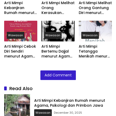
Arti Mimpi
Arti Mimpi Melihat
Arti Mimpi Melihat
Kebanjiran
Orang
Orang Gantung
Rumah menurut
Kerasukan
Diri menurut
Agama, Psikologi
menurut Agama,
Agama, Psikologi
dan Primbon
Psikologi dan
dan Primbon
Jawa
Primbon Jawa
Jawa
Wawasan
Wawasan
Wawasan
Arti Mimpi Cebok
Arti Mimpi
Arti Mimpi
Diri Sendiri
Bertemu Dajjal
Tetangga
menurut Agama,
menurut Agama,
Menikah menurut
Psikologi dan
Psikologi dan
Agama, Psikologi
Primbon Jawa
Primbon Jawa
dan Primbon
Jawa
Add Comment
Read Also
Arti Mimpi Kebanjiran Rumah menurut
Agama, Psikologi dan Primbon Jawa
Wawasan
December 30, 2025