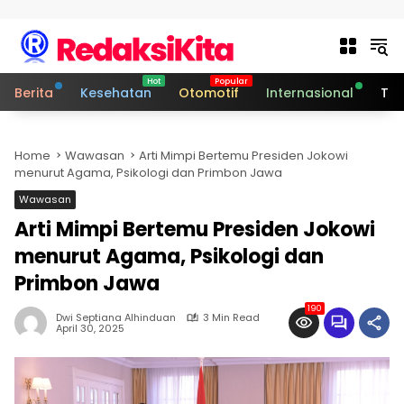
Skip to content
Berita
Kesehatan
Otomotif
Internasional
Tek
Home
Wawasan
Arti Mimpi Bertemu Presiden Jokowi
menurut Agama, Psikologi dan Primbon Jawa
Wawasan
Arti Mimpi Bertemu Presiden Jokowi
menurut Agama, Psikologi dan
Primbon Jawa
190
Dwi Septiana Alhinduan
3 Min Read
April 30, 2025