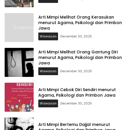
Arti Mimpi Melihat Orang Kerasukan
menurut Agama, Psikologi dan Primbon
Jawa
Wawasan
December 30, 2025
Arti Mimpi Melihat Orang Gantung Diri
menurut Agama, Psikologi dan Primbon
Jawa
Wawasan
December 30, 2025
Arti Mimpi Cebok Diri Sendiri menurut
Agama, Psikologi dan Primbon Jawa
Wawasan
December 30, 2025
Arti Mimpi Bertemu Dajjal menurut
Agama, Psikologi dan Primbon Jawa