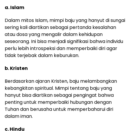
a. Islam
Dalam mitos Islam, mimpi baju yang hanyut di sungai
sering kali diartikan sebagai pertanda kesalahan
atau dosa yang mengalir dalam kehidupan
seseorang. Ini bisa menjadi signifikasi bahwa individu
perlu lebih introspeksi dan memperbaiki diri agar
tidak terjebak dalam keburukan.
b. Kristen
Berdasarkan ajaran Kristen, baju melambangkan
kebangkitan spiritual. Mimpi tentang baju yang
hanyut bisa diartikan sebagai pengingat bahwa
penting untuk memperbaiki hubungan dengan
Tuhan dan berusaha untuk memperbaharui diri
dalam iman.
c. Hindu