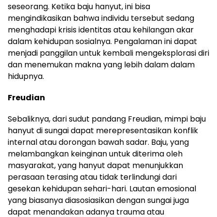
seseorang. Ketika baju hanyut, ini bisa
mengindikasikan bahwa individu tersebut sedang
menghadapi krisis identitas atau kehilangan akar
dalam kehidupan sosialnya. Pengalaman ini dapat
menjadi panggilan untuk kembali mengeksplorasi diri
dan menemukan makna yang lebih dalam dalam
hidupnya.
Freudian
Sebaliknya, dari sudut pandang Freudian, mimpi baju
hanyut di sungai dapat merepresentasikan konflik
internal atau dorongan bawah sadar. Baju, yang
melambangkan keinginan untuk diterima oleh
masyarakat, yang hanyut dapat menunjukkan
perasaan terasing atau tidak terlindungi dari
gesekan kehidupan sehari-hari. Lautan emosional
yang biasanya diasosiasikan dengan sungai juga
dapat menandakan adanya trauma atau