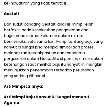
kekhawatiran yang tidak teratasi.
Gestalt
Dari sudut pandang Gestalt, analisis mimpi lebih
berfokus pada keseluruhan pengalaman dan
bagaimana elemen-elemen dalam mimpi
berinteraksi satu sama lain. Mimpi tentang baju yang
hanyut di sungai bisa menjadi simbol dari proses
melepaskan ketidakpastian dan menerima
pergeseran dalam hidup. Jika si pemimpi merasakan
ketenangan saat melihat baju itu hanyut, ini mungkin
menunjukkan penerimaan terhadap perubahan
yang sedang dihadapi.
Arti Mimpi Lainnya:
Arti Mimpi Baju Hanyut Di Sungai menurut
Agama: