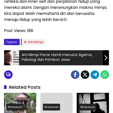
refleksi dari inner self dan perjalanan hidup yang
mereka alami. Dengan merenungkan makna mimpi,
kita dapat lebih memahami diri dan berusaha
menuju hidup yang lebih berarti.
Post Views:
188
Topics:
Arti Mimpi
Arti Mimpi Pacar Hamil menurut Agama,
Psikologi dan Primbon Jawa
Related Posts
Wawasan
Wawasan
Wawasan