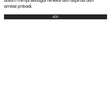
dalam mimpi sebagai refleksi dari aspirasi dan
ambisi pribadi.
ADS