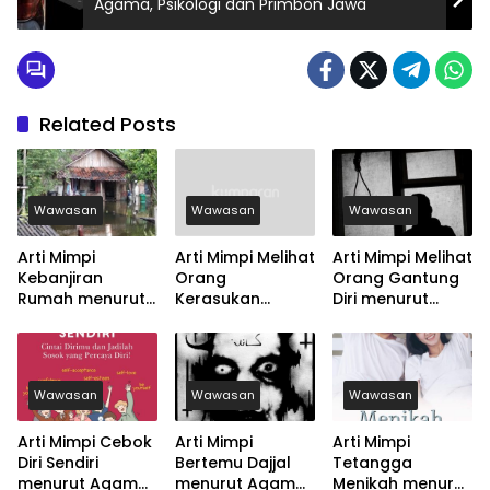
Agama, Psikologi dan Primbon Jawa
Related Posts
Wawasan
Wawasan
Wawasan
Arti Mimpi
Arti Mimpi Melihat
Arti Mimpi Melihat
Kebanjiran
Orang
Orang Gantung
Rumah menurut
Kerasukan
Diri menurut
Agama, Psikologi
menurut Agama,
Agama, Psikologi
dan Primbon
Psikologi dan
dan Primbon
Jawa
Primbon Jawa
Jawa
Wawasan
Wawasan
Wawasan
Arti Mimpi Cebok
Arti Mimpi
Arti Mimpi
Diri Sendiri
Bertemu Dajjal
Tetangga
menurut Agama,
menurut Agama,
Menikah menurut