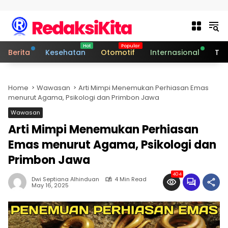
Skip to content
Berita
Kesehatan
Otomotif
Internasional
Tek
Home
Wawasan
Arti Mimpi Menemukan Perhiasan Emas
menurut Agama, Psikologi dan Primbon Jawa
Wawasan
Arti Mimpi Menemukan Perhiasan
Emas menurut Agama, Psikologi dan
Primbon Jawa
404
Dwi Septiana Alhinduan
4 Min Read
May 16, 2025