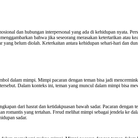
osional dan hubungan interpersonal yang ada di kehidupan nyata. Pe
ini menggambarkan bahwa jika seseorang merasakan ketertarikan atau
ar yang belum diolah. Keterkaitan antara kehidupan sehari-hari dan d
imbol dalam mimpi. Mimpi pacaran dengan teman bisa jadi mencerminkan
u tersebut. Dalam konteks ini, teman yang muncul dalam mimpi bisa mewak
kapan dari hasrat dan ketidakpuasan bawah sadar. Pacaran dengan tem
kan romantis yang tertahan. Freud melihat mimpi sebagai jendela ke 
hidupan sadar.