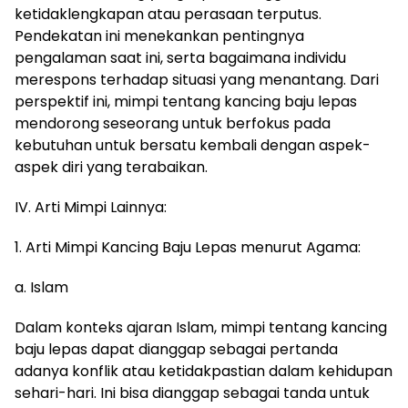
ketidaklengkapan atau perasaan terputus.
Pendekatan ini menekankan pentingnya
pengalaman saat ini, serta bagaimana individu
merespons terhadap situasi yang menantang. Dari
perspektif ini, mimpi tentang kancing baju lepas
mendorong seseorang untuk berfokus pada
kebutuhan untuk bersatu kembali dengan aspek-
aspek diri yang terabaikan.
IV. Arti Mimpi Lainnya:
1. Arti Mimpi Kancing Baju Lepas menurut Agama:
a. Islam
Dalam konteks ajaran Islam, mimpi tentang kancing
baju lepas dapat dianggap sebagai pertanda
adanya konflik atau ketidakpastian dalam kehidupan
sehari-hari. Ini bisa dianggap sebagai tanda untuk