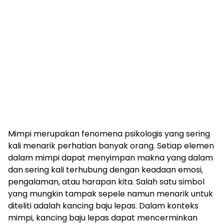
Mimpi merupakan fenomena psikologis yang sering
kali menarik perhatian banyak orang. Setiap elemen
dalam mimpi dapat menyimpan makna yang dalam
dan sering kali terhubung dengan keadaan emosi,
pengalaman, atau harapan kita. Salah satu simbol
yang mungkin tampak sepele namun menarik untuk
diteliti adalah kancing baju lepas. Dalam konteks
mimpi, kancing baju lepas dapat mencerminkan