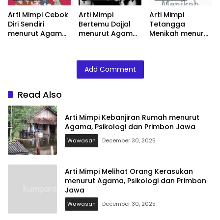
Arti Mimpi Cebok
Arti Mimpi
Arti Mimpi
Diri Sendiri
Bertemu Dajjal
Tetangga
menurut Agama,
menurut Agama,
Menikah menurut
Psikologi dan
Psikologi dan
Agama, Psikologi
Primbon Jawa
Primbon Jawa
dan Primbon
Jawa
Add Comment
Read Also
Arti Mimpi Kebanjiran Rumah menurut
Agama, Psikologi dan Primbon Jawa
Wawasan
December 30, 2025
Arti Mimpi Melihat Orang Kerasukan
menurut Agama, Psikologi dan Primbon
Jawa
Wawasan
December 30, 2025