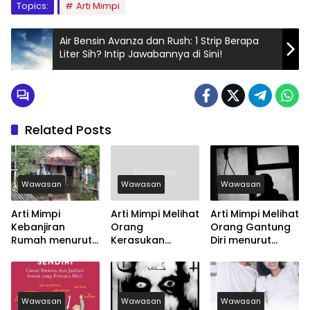
Topics:
Arti Mimpi
Air Bensin Avanza dan Rush: 1 Strip Berapa
Liter Sih? Intip Jawabannya di Sini!
Related Posts
Wawasan
Wawasan
Wawasan
Arti Mimpi
Arti Mimpi Melihat
Arti Mimpi Melihat
Kebanjiran
Orang
Orang Gantung
Rumah menurut
Kerasukan
Diri menurut
Agama, Psikologi
menurut Agama,
Agama, Psikologi
dan Primbon
Psikologi dan
dan Primbon
Jawa
Primbon Jawa
Jawa
Wawasan
Wawasan
Wawasan