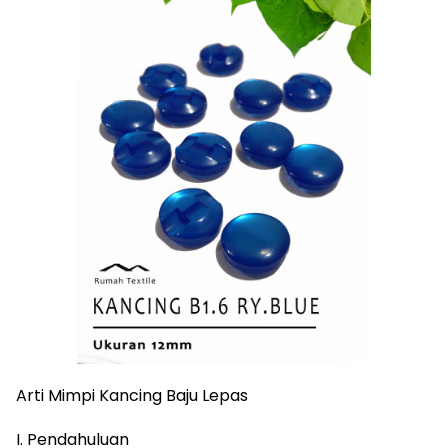
Arti Mimpi Kancing Baju Lepas
I. Pendahuluan