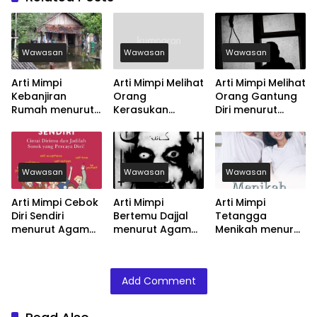
Wawasan
Wawasan
Wawasan
Arti Mimpi
Arti Mimpi Melihat
Arti Mimpi Melihat
Kebanjiran
Orang
Orang Gantung
Rumah menurut
Kerasukan
Diri menurut
Agama, Psikologi
menurut Agama,
Agama, Psikologi
dan Primbon
Psikologi dan
dan Primbon
Jawa
Primbon Jawa
Jawa
Wawasan
Wawasan
Wawasan
Arti Mimpi Cebok
Arti Mimpi
Arti Mimpi
Diri Sendiri
Bertemu Dajjal
Tetangga
menurut Agama,
menurut Agama,
Menikah menurut
Psikologi dan
Psikologi dan
Agama, Psikologi
Primbon Jawa
Primbon Jawa
dan Primbon
Jawa
Add Comment