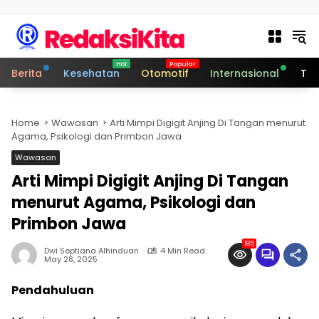
Skip to content
Berita
Kesehatan
Otomotif
Internasional
Tek
Home
Wawasan
Arti Mimpi Digigit Anjing Di Tangan menurut
Agama, Psikologi dan Primbon Jawa
Wawasan
Arti Mimpi Digigit Anjing Di Tangan
menurut Agama, Psikologi dan
Primbon Jawa
185
Dwi Septiana Alhinduan
4 Min Read
May 28, 2025
Pendahuluan