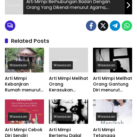
Arti Mimpi Berhubungan Badan Dengan
Orang Yang Dikenal menurut Agama,
Psikologi dan Primbon Jawa
Related Posts
Wawasan
Wawasan
Wawasan
Arti Mimpi
Arti Mimpi Melihat
Arti Mimpi Melihat
Kebanjiran
Orang
Orang Gantung
Rumah menurut
Kerasukan
Diri menurut
Agama, Psikologi
menurut Agama,
Agama, Psikologi
dan Primbon
Psikologi dan
dan Primbon
Jawa
Primbon Jawa
Jawa
Wawasan
Wawasan
Wawasan
Arti Mimpi Cebok
Arti Mimpi
Arti Mimpi
Diri Sendiri
Bertemu Dajjal
Tetangga