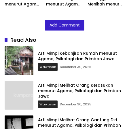
menurut Agama,
menurut Agama,
Menikah menurut
Psikologi dan
Psikologi dan
Agama, Psikologi
Primbon Jawa
Primbon Jawa
dan Primbon
Jawa
Add Comment
Read Also
Arti Mimpi Kebanjiran Rumah menurut
Agama, Psikologi dan Primbon Jawa
Wawasan
December 30, 2025
Arti Mimpi Melihat Orang Kerasukan
menurut Agama, Psikologi dan Primbon
Jawa
Wawasan
December 30, 2025
Arti Mimpi Melihat Orang Gantung Diri
menurut Agama, Psikologi dan Primbon