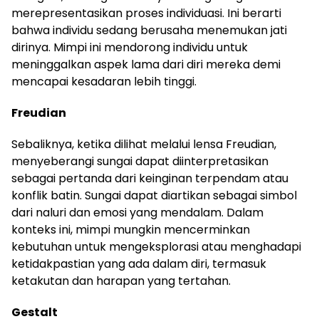
merepresentasikan proses individuasi. Ini berarti
bahwa individu sedang berusaha menemukan jati
dirinya. Mimpi ini mendorong individu untuk
meninggalkan aspek lama dari diri mereka demi
mencapai kesadaran lebih tinggi.
Freudian
Sebaliknya, ketika dilihat melalui lensa Freudian,
menyeberangi sungai dapat diinterpretasikan
sebagai pertanda dari keinginan terpendam atau
konflik batin. Sungai dapat diartikan sebagai simbol
dari naluri dan emosi yang mendalam. Dalam
konteks ini, mimpi mungkin mencerminkan
kebutuhan untuk mengeksplorasi atau menghadapi
ketidakpastian yang ada dalam diri, termasuk
ketakutan dan harapan yang tertahan.
Gestalt