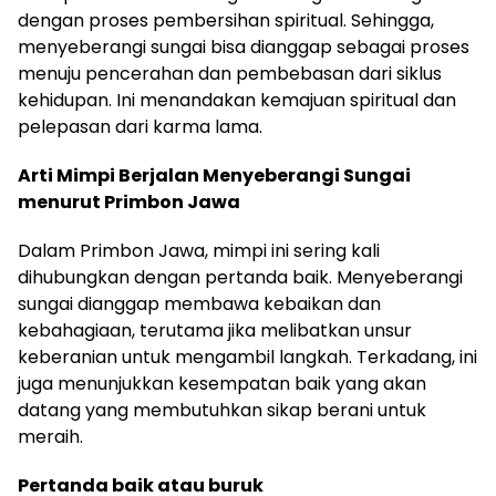
dengan proses pembersihan spiritual. Sehingga,
menyeberangi sungai bisa dianggap sebagai proses
menuju pencerahan dan pembebasan dari siklus
kehidupan. Ini menandakan kemajuan spiritual dan
pelepasan dari karma lama.
Arti Mimpi Berjalan Menyeberangi Sungai
menurut Primbon Jawa
Dalam Primbon Jawa, mimpi ini sering kali
dihubungkan dengan pertanda baik. Menyeberangi
sungai dianggap membawa kebaikan dan
kebahagiaan, terutama jika melibatkan unsur
keberanian untuk mengambil langkah. Terkadang, ini
juga menunjukkan kesempatan baik yang akan
datang yang membutuhkan sikap berani untuk
meraih.
Pertanda baik atau buruk