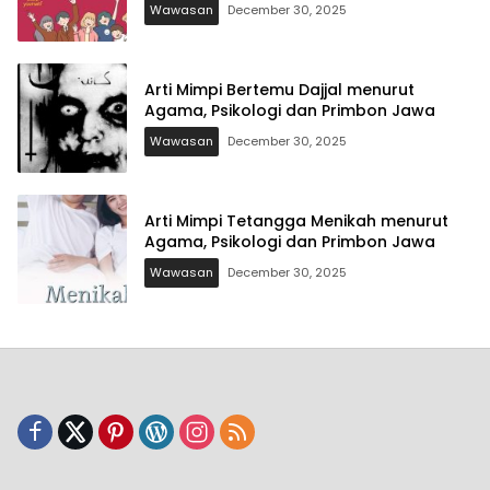
Wawasan
December 30, 2025
Arti Mimpi Bertemu Dajjal menurut
Agama, Psikologi dan Primbon Jawa
Wawasan
December 30, 2025
Arti Mimpi Tetangga Menikah menurut
Agama, Psikologi dan Primbon Jawa
Wawasan
December 30, 2025