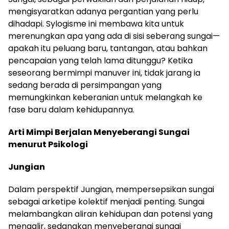
mengisyaratkan adanya pergantian yang perlu
dihadapi. Sylogisme ini membawa kita untuk
merenungkan apa yang ada di sisi seberang sungai—
apakah itu peluang baru, tantangan, atau bahkan
pencapaian yang telah lama ditunggu? Ketika
seseorang bermimpi manuver ini, tidak jarang ia
sedang berada di persimpangan yang
memungkinkan keberanian untuk melangkah ke
fase baru dalam kehidupannya.
Arti Mimpi Berjalan Menyeberangi Sungai
menurut Psikologi
Jungian
Dalam perspektif Jungian, mempersepsikan sungai
sebagai arketipe kolektif menjadi penting. Sungai
melambangkan aliran kehidupan dan potensi yang
mengalir, sedangkan menyeberangi sungai