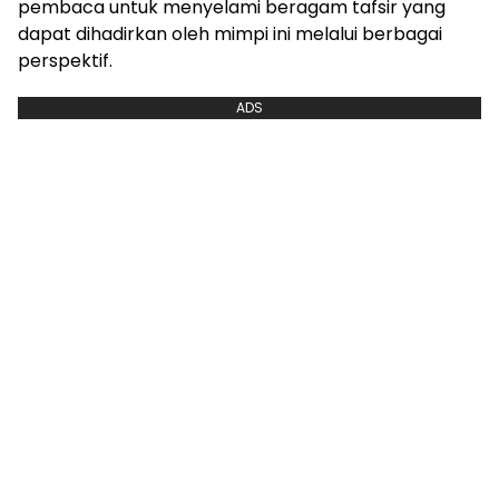
pembaca untuk menyelami beragam tafsir yang
dapat dihadirkan oleh mimpi ini melalui berbagai
perspektif.
ADS