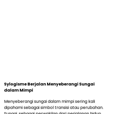
Sylogisme Berjalan Menyeberangi Sungai
dalam Mimpi
Menyeberangi sungai dalam mimpi sering kali
dipahami sebagai simbol transisi atau perubahan.
Sungai, sebagai perwakilan dari perjalanan hidup,