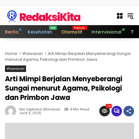
Skip to content
Berita
Kesehatan
Otomotif
Internasional
Tek
Home
Wawasan
Arti Mimpi Berjalan Menyeberangi Sungai
menurut Agama, Psikologi dan Primbon Jawa
Wawasan
Arti Mimpi Berjalan Menyeberangi
Sungai menurut Agama, Psikologi
dan Primbon Jawa
218
Dwi Septiana Alhinduan
4 Min Read
June 5, 2025