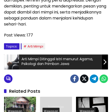
dan aspek feminin yang perlu diapresiasi. Dengan
demikian, penting untuk mendengarkan pesan yang
dapat diambil dari mimpi ini, serta menjadikannya
sebagai panduan dalam menjalani kehidupan
sehari-hari.
Post Views:
177
Topics:
Arti Mimpi
Arti Mimpi Ditinggal Istri menurut Agama,
Psikologi dan Primbon Jawa
Related Posts
Wawasan
Wawasan
Wawasan