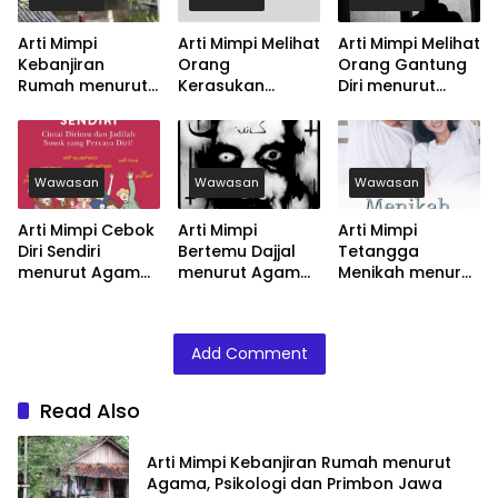
Arti Mimpi
Arti Mimpi Melihat
Arti Mimpi Melihat
Kebanjiran
Orang
Orang Gantung
Rumah menurut
Kerasukan
Diri menurut
Agama, Psikologi
menurut Agama,
Agama, Psikologi
dan Primbon
Psikologi dan
dan Primbon
Jawa
Primbon Jawa
Jawa
Wawasan
Wawasan
Wawasan
Arti Mimpi Cebok
Arti Mimpi
Arti Mimpi
Diri Sendiri
Bertemu Dajjal
Tetangga
menurut Agama,
menurut Agama,
Menikah menurut
Psikologi dan
Psikologi dan
Agama, Psikologi
Primbon Jawa
Primbon Jawa
dan Primbon
Jawa
Add Comment
Read Also
Arti Mimpi Kebanjiran Rumah menurut
Agama, Psikologi dan Primbon Jawa