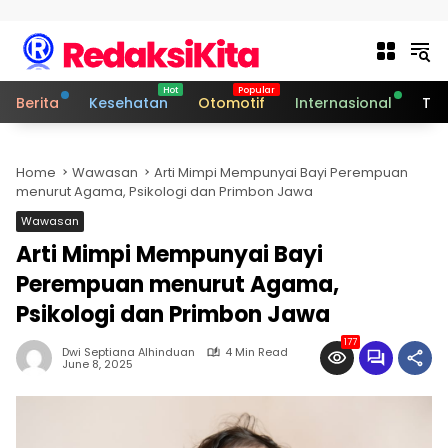
Skip to content
Berita
Kesehatan
Otomotif
Internasional
Tek
Home
Wawasan
Arti Mimpi Mempunyai Bayi Perempuan
menurut Agama, Psikologi dan Primbon Jawa
Wawasan
Arti Mimpi Mempunyai Bayi
Perempuan menurut Agama,
Psikologi dan Primbon Jawa
177
Dwi Septiana Alhinduan
4 Min Read
June 8, 2025