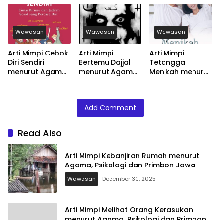
dan Primbon
Psikologi dan
dan Primbon
Jawa
Primbon Jawa
Jawa
Wawasan
Wawasan
Wawasan
Arti Mimpi Cebok
Arti Mimpi
Arti Mimpi
Diri Sendiri
Bertemu Dajjal
Tetangga
menurut Agama,
menurut Agama,
Menikah menurut
Psikologi dan
Psikologi dan
Agama, Psikologi
Primbon Jawa
Primbon Jawa
dan Primbon
Jawa
Add Comment
Read Also
Arti Mimpi Kebanjiran Rumah menurut
Agama, Psikologi dan Primbon Jawa
Wawasan
December 30, 2025
Arti Mimpi Melihat Orang Kerasukan
menurut Agama, Psikologi dan Primbon