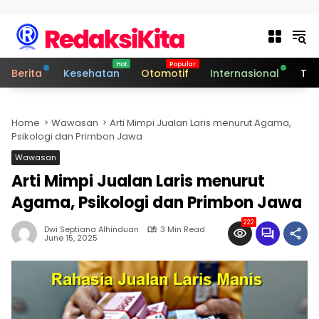
Skip to content
Berita
Kesehatan
Otomotif
Internasional
Tek
Home
Wawasan
Arti Mimpi Jualan Laris menurut Agama,
Psikologi dan Primbon Jawa
Wawasan
Arti Mimpi Jualan Laris menurut
Agama, Psikologi dan Primbon Jawa
222
Dwi Septiana Alhinduan
3 Min Read
June 15, 2025