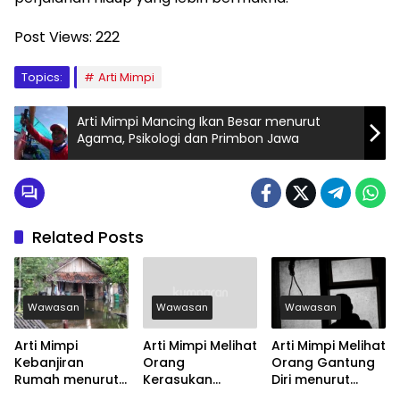
Post Views:
222
Topics:
Arti Mimpi
Arti Mimpi Mancing Ikan Besar menurut
Agama, Psikologi dan Primbon Jawa
Related Posts
Wawasan
Wawasan
Wawasan
Arti Mimpi
Arti Mimpi Melihat
Arti Mimpi Melihat
Kebanjiran
Orang
Orang Gantung
Rumah menurut
Kerasukan
Diri menurut
Agama, Psikologi
menurut Agama,
Agama, Psikologi