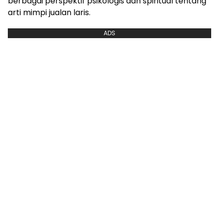
berbagai perspektif psikologis dan spiritual tentang
arti mimpi jualan laris.
ADS