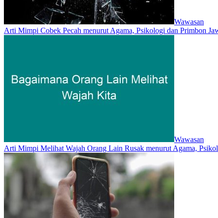
Wawasan
Arti Mimpi Cobek Pecah menurut Agama, Psikologi dan Primbon Ja
Wawasan
Arti Mimpi Melihat Wajah Orang Lain Rusak menurut Agama, Psiko