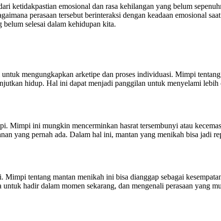
 dari ketidakpastian emosional dan rasa kehilangan yang belum sepenu
imana perasaan tersebut berinteraksi dengan keadaan emosional saat 
g belum selesai dalam kehidupan kita.
m untuk mengungkapkan arketipe dan proses individuasi. Mimpi tenta
anjutkan hidup. Hal ini dapat menjadi panggilan untuk menyelami lebi
mpi. Mimpi ini mungkin mencerminkan hasrat tersembunyi atau kecem
nan yang pernah ada. Dalam hal ini, mantan yang menikah bisa jadi re
ni. Mimpi tentang mantan menikah ini bisa dianggap sebagai kesempata
a untuk hadir dalam momen sekarang, dan mengenali perasaan yang mun