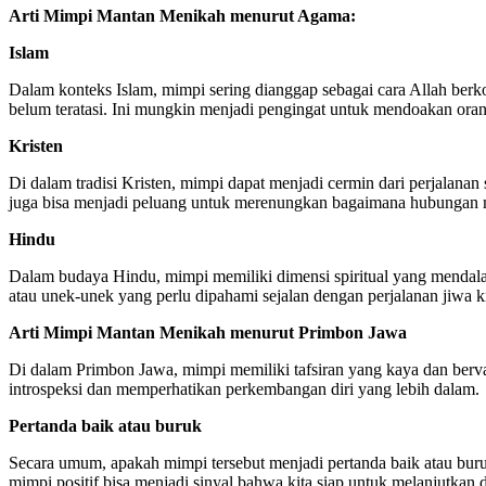
Arti Mimpi Mantan Menikah menurut Agama:
Islam
Dalam konteks Islam, mimpi sering dianggap sebagai cara Allah ber
belum teratasi. Ini mungkin menjadi pengingat untuk mendoakan ora
Kristen
Di dalam tradisi Kristen, mimpi dapat menjadi cermin dari perjalana
juga bisa menjadi peluang untuk merenungkan bagaimana hubungan 
Hindu
Dalam budaya Hindu, mimpi memiliki dimensi spiritual yang mendal
atau unek-unek yang perlu dipahami sejalan dengan perjalanan jiwa ki
Arti Mimpi Mantan Menikah menurut Primbon Jawa
Di dalam Primbon Jawa, mimpi memiliki tafsiran yang kaya dan berva
introspeksi dan memperhatikan perkembangan diri yang lebih dalam.
Pertanda baik atau buruk
Secara umum, apakah mimpi tersebut menjadi pertanda baik atau bur
mimpi positif bisa menjadi sinyal bahwa kita siap untuk melanjutkan 