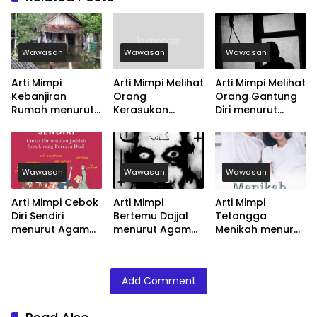
Wawasan
Wawasan
Wawasan
Arti Mimpi
Arti Mimpi Melihat
Arti Mimpi Melihat
Kebanjiran
Orang
Orang Gantung
Rumah menurut
Kerasukan
Diri menurut
Agama, Psikologi
menurut Agama,
Agama, Psikologi
dan Primbon
Psikologi dan
dan Primbon
Jawa
Primbon Jawa
Jawa
Wawasan
Wawasan
Wawasan
Arti Mimpi Cebok
Arti Mimpi
Arti Mimpi
Diri Sendiri
Bertemu Dajjal
Tetangga
menurut Agama,
menurut Agama,
Menikah menurut
Psikologi dan
Psikologi dan
Agama, Psikologi
Primbon Jawa
Primbon Jawa
dan Primbon
Jawa
Add Comment