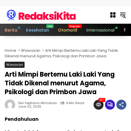
Skip to content
Berita
Kesehatan
Otomotif
Internasional
Tek
Home
Wawasan
Arti Mimpi Bertemu Laki Laki Yang Tidak
Dikenal menurut Agama, Psikologi dan Primbon Jawa
Wawasan
Arti Mimpi Bertemu Laki Laki Yang
Tidak Dikenal menurut Agama,
Psikologi dan Primbon Jawa
307
Dwi Septiana Alhinduan
4 Min Read
June 20, 2025
Pendahuluan