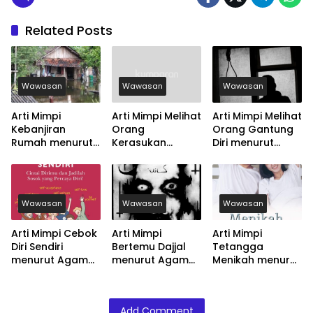
Related Posts
Wawasan
Wawasan
Wawasan
Arti Mimpi
Arti Mimpi Melihat
Arti Mimpi Melihat
Kebanjiran
Orang
Orang Gantung
Rumah menurut
Kerasukan
Diri menurut
Agama, Psikologi
menurut Agama,
Agama, Psikologi
dan Primbon
Psikologi dan
dan Primbon
Jawa
Primbon Jawa
Jawa
Wawasan
Wawasan
Wawasan
Arti Mimpi Cebok
Arti Mimpi
Arti Mimpi
Diri Sendiri
Bertemu Dajjal
Tetangga
menurut Agama,
menurut Agama,
Menikah menurut
Psikologi dan
Psikologi dan
Agama, Psikologi
Primbon Jawa
Primbon Jawa
dan Primbon
Jawa
Add Comment