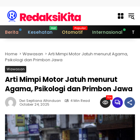
Skip to content
Berita
Kesehatan
Otomotif
Internasional
Tek
Home
Wawasan
Arti Mimpi Motor Jatuh menurut Agama,
Psikologi dan Primbon Jawa
Wawasan
Arti Mimpi Motor Jatuh menurut
Agama, Psikologi dan Primbon Jawa
164
Dwi Septiana Alhinduan
4 Min Read
October 24, 2025