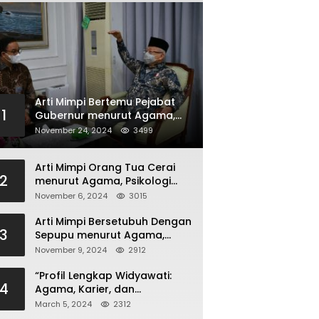
Arti Mimpi Bertemu Pejabat
1
Gubernur menurut Agama,
Psikologi dan Primbon Jawa
November 24, 2024
3499
Arti Mimpi Orang Tua Cerai
2
menurut Agama, Psikologi
dan Primbon Jawa
November 6, 2024
3015
Arti Mimpi Bersetubuh Dengan
3
Sepupu menurut Agama,
Psikologi dan Primbon Jawa
November 9, 2024
2912
“Profil Lengkap Widyawati:
4
Agama, Karier, dan
Kehidupan Pribadi”
March 5, 2024
2312