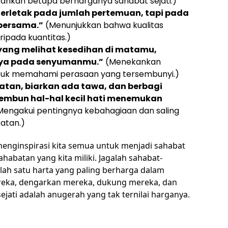
nkan betapa berharganya sahabat sejati.)
terletak pada jumlah pertemuan, tapi pada
bersama.”
(Menunjukkan bahwa kualitas
ripada kuantitas.)
 yang melihat kesedihan di matamu,
aya pada senyumanmu.”
(Menekankan
tuk memahami perasaan yang tersembunyi.)
tan, biarkan ada tawa, dan berbagi
embun hal-hal kecil hati menemukan
engakui pentingnya kebahagiaan dan saling
atan.)
menginspirasi kita semua untuk menjadi sahabat
habatan yang kita miliki. Jagalah sahabat-
ah satu harta yang paling berharga dalam
eka, dengarkan mereka, dukung mereka, dan
ejati adalah anugerah yang tak ternilai harganya.