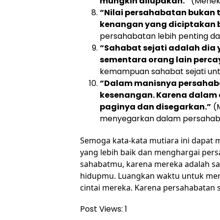
mungkin dilupakan.”
(Meneka
“Nilai persahabatan bukan 
kenangan yang diciptakan 
persahabatan lebih penting da
“Sahabat sejati adalah dia
sementara orang lain perc
kemampuan sahabat sejati un
“Dalam manisnya persahaba
kesenangan. Karena dalam 
paginya dan disegarkan.”
(M
menyegarkan dalam persahab
Semoga kata-kata mutiara ini dapat 
yang lebih baik dan menghargai persa
sahabatmu, karena mereka adalah sal
hidupmu. Luangkan waktu untuk mer
cintai mereka. Karena persahabatan s
Post Views:
1