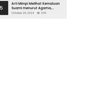
Arti Mimpi Melihat Kemaluan
5
Suami menurut Agama,
Psikologi dan Primbon Jawa
October 29, 2024
2141