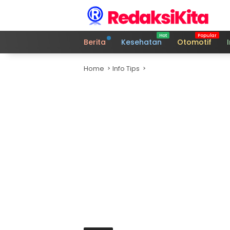
Skip
to
content
Berita
Kesehatan
Otomotif
Home
Info Tips