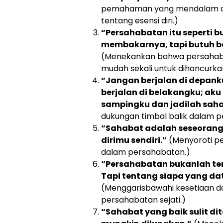
pemahaman yang mendalam da
tentang esensi diri.)
“Persahabatan itu seperti b
membakarnya, tapi butuh b
(Menekankan bahwa persahaba
mudah sekali untuk dihancurka
“Jangan berjalan di depank
berjalan di belakangku; aku
sampingku dan jadilah sah
dukungan timbal balik dalam 
“Sahabat adalah seseoran
dirimu sendiri.”
(Menyoroti pe
dalam persahabatan.)
“Persahabatan bukanlah ten
Tapi tentang siapa yang d
(Menggarisbawahi kesetiaan d
persahabatan sejati.)
“Sahabat yang baik sulit dit