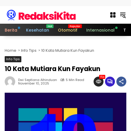
Skip to content
Berita
Kesehatan
Otomotif
Internasional
Tek
Home
Info Tips
10 Kata Mutiara Kun Fayakun
Info Tips
10 Kata Mutiara Kun Fayakun
154
Dwi Septiana Alhinduan
5 Min Read
November 10, 2025