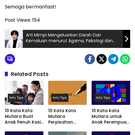
Semoga bermanfaat!
Post Views:
154
Arti Mimpi Mengeluarkan Darah Dari
Kemaluan menurut Agama, Psikologi dan
Primbon Jawa
Related Posts
Info Tips
Info Tips
Info Tips
10 Kata Kata
10 Kata Kata
10 Kata Kata
Mutiara Buat
Mutiara
Mutiara untuk
Anak Penuh Kasih
Perpisahan
Anak Perempuan
Sayang
Paling Menyentuh
Tersayang