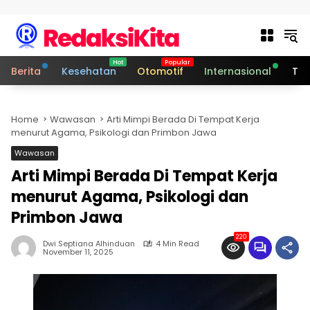
Skip to content
Berita
Kesehatan
Otomotif
Internasional
Tek
Home
Wawasan
Arti Mimpi Berada Di Tempat Kerja
menurut Agama, Psikologi dan Primbon Jawa
Wawasan
Arti Mimpi Berada Di Tempat Kerja
menurut Agama, Psikologi dan
Primbon Jawa
220
Dwi Septiana Alhinduan
4 Min Read
November 11, 2025