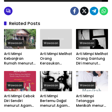
Related Posts
Wawasan
Wawasan
Wawasan
Arti Mimpi
Arti Mimpi Melihat
Arti Mimpi Melihat
Kebanjiran
Orang
Orang Gantung
Rumah menurut
Kerasukan
Diri menurut
Agama, Psikologi
menurut Agama,
Agama, Psikologi
dan Primbon
Psikologi dan
dan Primbon
Jawa
Primbon Jawa
Jawa
Wawasan
Wawasan
Wawasan
Arti Mimpi Cebok
Arti Mimpi
Arti Mimpi
Diri Sendiri
Bertemu Dajjal
Tetangga
menurut Agama,
menurut Agama,
Menikah menurut
Psikologi dan
Psikologi dan
Agama, Psikologi