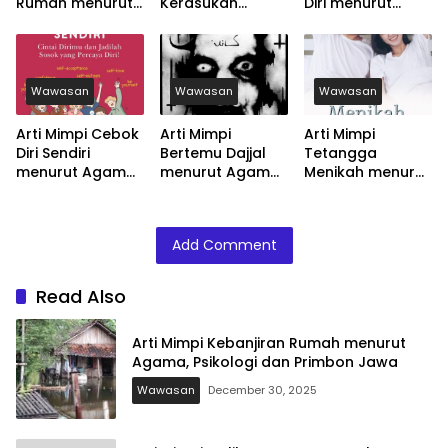
Rumah menurut
Kerasukan
Diri menurut
Agama, Psikologi
menurut Agama,
Agama, Psikologi
dan Primbon
Psikologi dan
dan Primbon
Jawa
Primbon Jawa
Jawa
Wawasan
Wawasan
Wawasan
Arti Mimpi Cebok
Arti Mimpi
Arti Mimpi
Diri Sendiri
Bertemu Dajjal
Tetangga
menurut Agama,
menurut Agama,
Menikah menurut
Psikologi dan
Psikologi dan
Agama, Psikologi
Primbon Jawa
Primbon Jawa
dan Primbon
Jawa
Add Comment
Read Also
Arti Mimpi Kebanjiran Rumah menurut
Agama, Psikologi dan Primbon Jawa
Wawasan
December 30, 2025