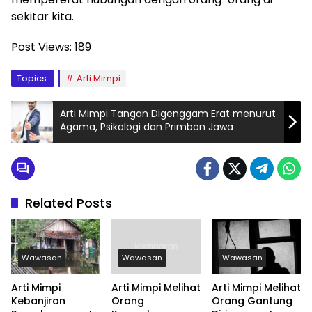
sekitar kita.
Post Views:
189
Topics:
Arti Mimpi
Arti Mimpi Tangan Digenggam Erat menurut
Agama, Psikologi dan Primbon Jawa
Related Posts
Wawasan
Wawasan
Wawasan
Arti Mimpi
Arti Mimpi Melihat
Arti Mimpi Melihat
Kebanjiran
Orang
Orang Gantung