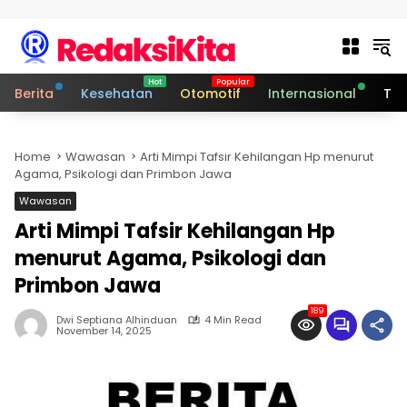
Skip to content
Berita
Kesehatan
Otomotif
Internasional
Tek
Home
Wawasan
Arti Mimpi Tafsir Kehilangan Hp menurut
Agama, Psikologi dan Primbon Jawa
Wawasan
Arti Mimpi Tafsir Kehilangan Hp
menurut Agama, Psikologi dan
Primbon Jawa
189
Dwi Septiana Alhinduan
4 Min Read
November 14, 2025