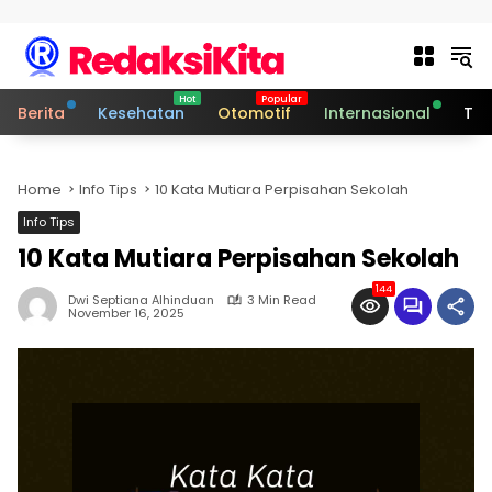
Skip to content
Berita
Kesehatan
Otomotif
Internasional
Tek
Home
Info Tips
10 Kata Mutiara Perpisahan Sekolah
Info Tips
10 Kata Mutiara Perpisahan Sekolah
144
Dwi Septiana Alhinduan
3 Min Read
November 16, 2025