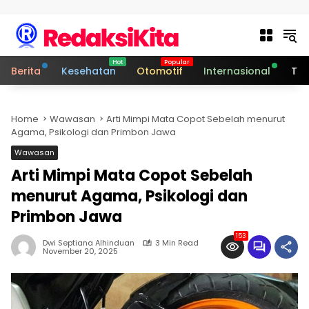
Skip to content
Berita
Kesehatan
Otomotif
Internasional
Tek
Home
Wawasan
Arti Mimpi Mata Copot Sebelah menurut
Agama, Psikologi dan Primbon Jawa
Wawasan
Arti Mimpi Mata Copot Sebelah
menurut Agama, Psikologi dan
Primbon Jawa
153
Dwi Septiana Alhinduan
3 Min Read
November 20, 2025