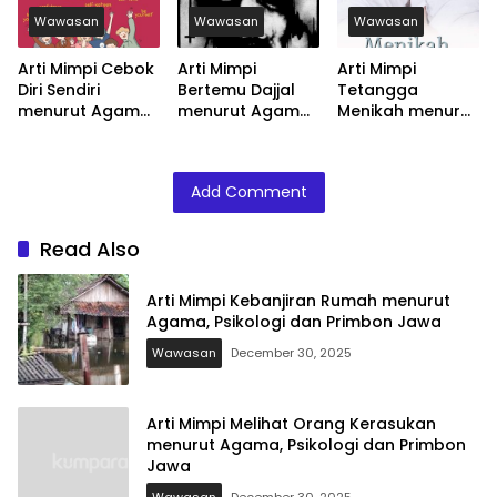
Wawasan
Wawasan
Wawasan
Arti Mimpi Cebok
Arti Mimpi
Arti Mimpi
Diri Sendiri
Bertemu Dajjal
Tetangga
menurut Agama,
menurut Agama,
Menikah menurut
Psikologi dan
Psikologi dan
Agama, Psikologi
Primbon Jawa
Primbon Jawa
dan Primbon
Jawa
Add Comment
Read Also
Arti Mimpi Kebanjiran Rumah menurut
Agama, Psikologi dan Primbon Jawa
Wawasan
December 30, 2025
Arti Mimpi Melihat Orang Kerasukan
menurut Agama, Psikologi dan Primbon
Jawa
Wawasan
December 30, 2025