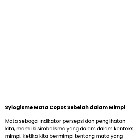
Sylogisme Mata Copot Sebelah dalam Mimpi
Mata sebagai indikator persepsi dan penglihatan
kita, memiliki simbolisme yang dalam dalam konteks
mimpi. Ketika kita bermimpi tentang mata yang