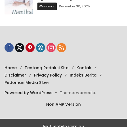
Wawasan
December 30, 2025
Home
Tentang Redaksi Kita
Kontak
Disclaimer
Privacy Policy
Indeks Berita
Pedoman Media Siber
Powered by WordPress
-
Theme: wpmedia.
Non AMP Version
Exit mobile version