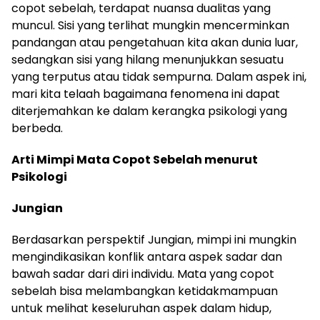
copot sebelah, terdapat nuansa dualitas yang
muncul. Sisi yang terlihat mungkin mencerminkan
pandangan atau pengetahuan kita akan dunia luar,
sedangkan sisi yang hilang menunjukkan sesuatu
yang terputus atau tidak sempurna. Dalam aspek ini,
mari kita telaah bagaimana fenomena ini dapat
diterjemahkan ke dalam kerangka psikologi yang
berbeda.
Arti Mimpi Mata Copot Sebelah menurut
Psikologi
Jungian
Berdasarkan perspektif Jungian, mimpi ini mungkin
mengindikasikan konflik antara aspek sadar dan
bawah sadar dari diri individu. Mata yang copot
sebelah bisa melambangkan ketidakmampuan
untuk melihat keseluruhan aspek dalam hidup,