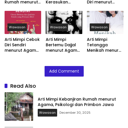
Rumah menurut
Kerasukan
Diri menurut
Agama, Psikologi
menurut Agama,
Agama, Psikologi
dan Primbon
Psikologi dan
dan Primbon
Jawa
Primbon Jawa
Jawa
Wawasan
Wawasan
Wawasan
Arti Mimpi Cebok
Arti Mimpi
Arti Mimpi
Diri Sendiri
Bertemu Dajjal
Tetangga
menurut Agama,
menurut Agama,
Menikah menurut
Psikologi dan
Psikologi dan
Agama, Psikologi
Primbon Jawa
Primbon Jawa
dan Primbon
Jawa
Add Comment
Read Also
Arti Mimpi Kebanjiran Rumah menurut
Agama, Psikologi dan Primbon Jawa
Wawasan
December 30, 2025