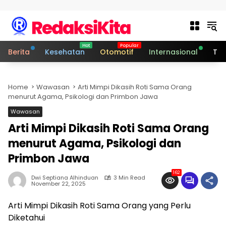
Skip to content
Berita
Kesehatan
Otomotif
Internasional
Tek
Home
Wawasan
Arti Mimpi Dikasih Roti Sama Orang
menurut Agama, Psikologi dan Primbon Jawa
Wawasan
Arti Mimpi Dikasih Roti Sama Orang
menurut Agama, Psikologi dan
Primbon Jawa
162
Dwi Septiana Alhinduan
3 Min Read
November 22, 2025
Arti Mimpi Dikasih Roti Sama Orang yang Perlu
Diketahui