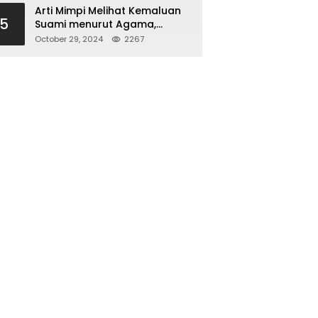
Arti Mimpi Melihat Kemaluan
5
Suami menurut Agama,
Psikologi dan Primbon Jawa
October 29, 2024
2267