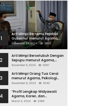
Arti Mimpi Bertemu Pejabat
1
Gubernur menurut Agama,
Psikologi dan Primbon Jawa
November 24, 2024
3803
Arti Mimpi Bersetubuh Dengan
2
Sepupu menurut Agama,
Psikologi dan Primbon Jawa
November 9, 2024
3087
Arti Mimpi Orang Tua Cerai
3
menurut Agama, Psikologi
dan Primbon Jawa
November 6, 2024
3043
“Profil Lengkap Widyawati:
4
Agama, Karier, dan
Kehidupan Pribadi”
March 5, 2024
2386