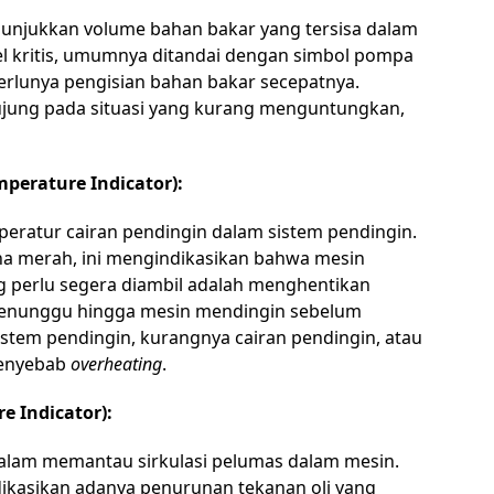
nunjukkan volume bahan bakar yang tersisa dalam
vel kritis, umumnya ditandai dengan simbol pompa
rlunya pengisian bahan bakar secepatnya.
rujung pada situasi yang kurang menguntungkan,
mperature Indicator):
eratur cairan pendingin dalam sistem pendingin.
na merah, ini mengindikasikan bahwa mesin
g perlu segera diambil adalah menghentikan
enunggu hingga mesin mendingin sebelum
istem pendingin, kurangnya cairan pendingin, atau
penyebab
overheating
.
re Indicator):
 dalam memantau sirkulasi pelumas dalam mesin.
ndikasikan adanya penurunan tekanan oli yang