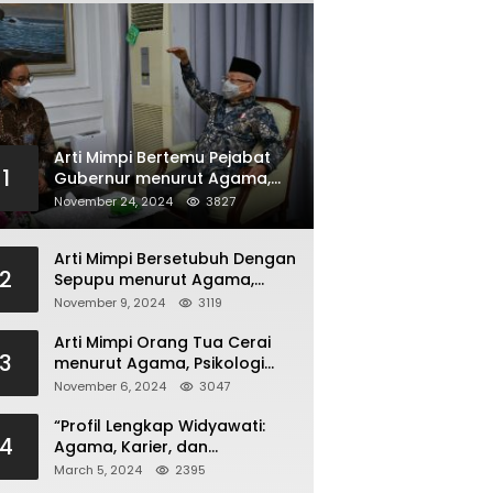
Arti Mimpi Bertemu Pejabat
1
Gubernur menurut Agama,
Psikologi dan Primbon Jawa
November 24, 2024
3827
Arti Mimpi Bersetubuh Dengan
2
Sepupu menurut Agama,
Psikologi dan Primbon Jawa
November 9, 2024
3119
Arti Mimpi Orang Tua Cerai
3
menurut Agama, Psikologi
dan Primbon Jawa
November 6, 2024
3047
“Profil Lengkap Widyawati:
4
Agama, Karier, dan
Kehidupan Pribadi”
March 5, 2024
2395