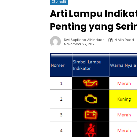
Otomotif
Arti Lampu Indika
Penting yang Seri
Dwi Septiana Alhinduan
4 Min Read
November 27, 2025