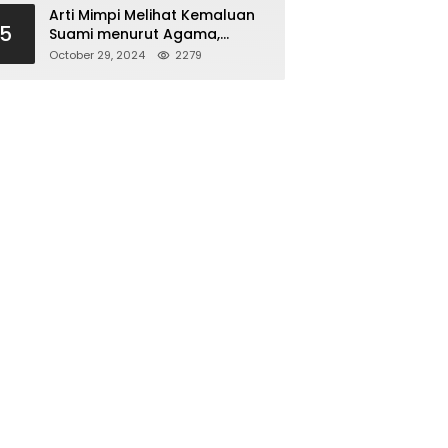
Arti Mimpi Melihat Kemaluan
5
Suami menurut Agama,
Psikologi dan Primbon Jawa
October 29, 2024
2279