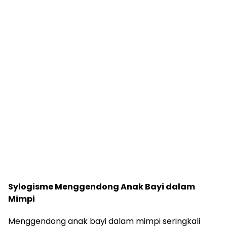
Sylogisme Menggendong Anak Bayi dalam
Mimpi
Menggendong anak bayi dalam mimpi seringkali