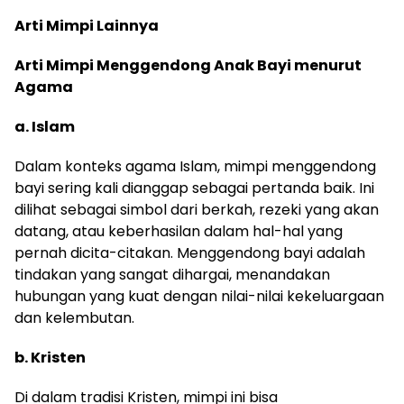
Arti Mimpi Lainnya
Arti Mimpi Menggendong Anak Bayi menurut
Agama
a. Islam
Dalam konteks agama Islam, mimpi menggendong
bayi sering kali dianggap sebagai pertanda baik. Ini
dilihat sebagai simbol dari berkah, rezeki yang akan
datang, atau keberhasilan dalam hal-hal yang
pernah dicita-citakan. Menggendong bayi adalah
tindakan yang sangat dihargai, menandakan
hubungan yang kuat dengan nilai-nilai kekeluargaan
dan kelembutan.
b. Kristen
Di dalam tradisi Kristen, mimpi ini bisa