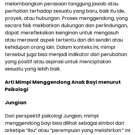
melambangkan perasaan tanggung jawab atau
perhatian terhadap sesuatu yang baru, baik itu ide,
proyek, atau hubungan. Proses menggendong, yang
secara fisik melibatkan dukungan dan perlindungan,
dapat merefleksikan keinginan untuk mengasuh
atau merawat aspek tertentu dari diri sendiri atau
kehidupan orang lain. Dalam konteks ini, mimpi
tersebut juga bisa menjadi indikator dari perubahan
yang positif atau aspirasi untuk menciptakan
sesuatu yang lebih baik.
Arti Mimpi Menggendong Anak Bayi menurut
Psikologi
Jungian
Dari perspektif psikologi Jungian, mimpi
menggendong bayi bisa dilihat sebagai simbol dari
arketipe “ibu” atau “perempuan yang melahirkan.” Ini