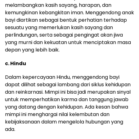
melambangkan kasih sayang, harapan, dan
kemungkinan kebangkitan iman. Menggendong anak
bayi diartikan sebagai bentuk perhatian terhadap
sesuatu yang memerlukan kasih sayang dan
perlindungan, serta sebagai pengingat akan jiwa
yang murni dan kekuatan untuk menciptakan masa
depan yang lebih baik.
c. Hindu
Dalam kepercayaan Hindu, menggendong bayi
dapat dilihat sebagai lambang dari siklus kehidupan
dan reinkarnasi. Mimpi ini bisa jadi merupakan sinyal
untuk memperhatikan karma dan tanggung jawab
yang datang dengan kehidupan. Ada kesan bahwa
mimpi ini menghargai nilai kelembutan dan
kebijaksanaan dalam mengelola hubungan yang
ada.