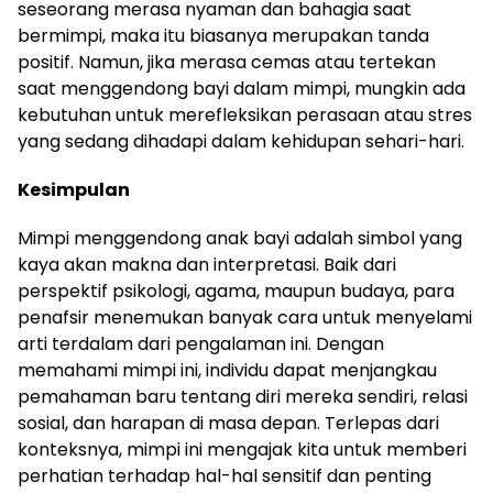
seseorang merasa nyaman dan bahagia saat
bermimpi, maka itu biasanya merupakan tanda
positif. Namun, jika merasa cemas atau tertekan
saat menggendong bayi dalam mimpi, mungkin ada
kebutuhan untuk merefleksikan perasaan atau stres
yang sedang dihadapi dalam kehidupan sehari-hari.
Kesimpulan
Mimpi menggendong anak bayi adalah simbol yang
kaya akan makna dan interpretasi. Baik dari
perspektif psikologi, agama, maupun budaya, para
penafsir menemukan banyak cara untuk menyelami
arti terdalam dari pengalaman ini. Dengan
memahami mimpi ini, individu dapat menjangkau
pemahaman baru tentang diri mereka sendiri, relasi
sosial, dan harapan di masa depan. Terlepas dari
konteksnya, mimpi ini mengajak kita untuk memberi
perhatian terhadap hal-hal sensitif dan penting