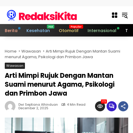
Skip to content
Berita
Kesehatan
Otomotif
Internasional
Tek
Home
Wawasan
Arti Mimpi Rujuk Dengan Mantan Suami
menurut Agama, Psikologi dan Primbon Jawa
Wawasan
Arti Mimpi Rujuk Dengan Mantan
Suami menurut Agama, Psikologi
dan Primbon Jawa
173
Dwi Septiana Alhinduan
4 Min Read
December 2, 2025