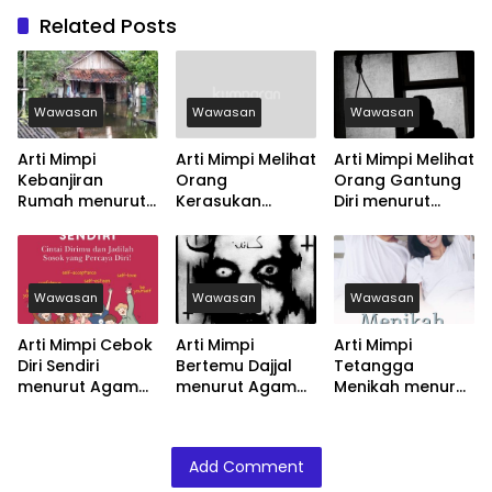
Related Posts
Wawasan
Wawasan
Wawasan
Arti Mimpi
Arti Mimpi Melihat
Arti Mimpi Melihat
Kebanjiran
Orang
Orang Gantung
Rumah menurut
Kerasukan
Diri menurut
Agama, Psikologi
menurut Agama,
Agama, Psikologi
dan Primbon
Psikologi dan
dan Primbon
Jawa
Primbon Jawa
Jawa
Wawasan
Wawasan
Wawasan
Arti Mimpi Cebok
Arti Mimpi
Arti Mimpi
Diri Sendiri
Bertemu Dajjal
Tetangga
menurut Agama,
menurut Agama,
Menikah menurut
Psikologi dan
Psikologi dan
Agama, Psikologi
Primbon Jawa
Primbon Jawa
dan Primbon
Jawa
Add Comment