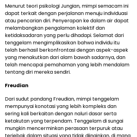
Menurut teori psikologi Jungian, mimpi semacam ini
dapat terkait dengan perjalanan menuju individuasi
atau pencarian diri. Penyerapan ke dalam air dapat
melambangkan pengalaman kolektif dan
ketidaksadaran yang perlu dihadapi. Selamat dari
tenggelam mengimplikasikan bahwa individu itu
telah berhasil berkonfrontasi dengan aspek-aspek
yang menakutkan dari alam bawah sadarnya, dan
telah mencapai pemahaman yang lebih mendalam
tentang diri mereka sendiri.
Freudian
Dari sudut pandang Freudian, mimpi tenggelam
mempunyai konotasi yang lebih kompleks dan
sering kali berkaitan dengan naluri dasar serta
ketakutan yang terpendam. Tenggelam di sungai
mungkin mencerminkan perasaan terpuruk atau
terjebak dalam situasi yang tidak diinginkan, di mana