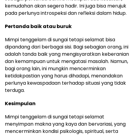
kemudahan akan segera hadir. Ini juga bisa merujuk
pada perlunya introspeksi dan refleksi dalam hidup.
Pertanda baik atau buruk
Mimpi tenggelam di sungai tetapi selamat bisa
dipandang dari berbagai sisi. Bagi sebagian orang, ini
adalah tanda baik yang mengisyaratkan keberanian
dan kemampuan untuk mengatasi masalah. Namun,
bagi orang lain, ini mungkin mencerminkan
ketidakpastian yang harus dihadapi, menandakan
perlunya kewaspadaan terhadap situasi yang tidak
terduga.
Kesimpulan
Mimpi tenggelam di sungai tetapi selamat
menyimpan makna yang kaya dan bervariasi, yang
mencerminkan kondisi psikologis, spiritual, serta