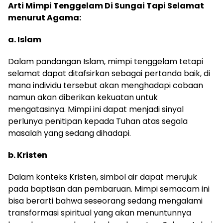
Arti Mimpi Tenggelam Di Sungai Tapi Selamat
menurut Agama:
a. Islam
Dalam pandangan Islam, mimpi tenggelam tetapi
selamat dapat ditafsirkan sebagai pertanda baik, di
mana individu tersebut akan menghadapi cobaan
namun akan diberikan kekuatan untuk
mengatasinya. Mimpi ini dapat menjadi sinyal
perlunya penitipan kepada Tuhan atas segala
masalah yang sedang dihadapi.
b. Kristen
Dalam konteks Kristen, simbol air dapat merujuk
pada baptisan dan pembaruan. Mimpi semacam ini
bisa berarti bahwa seseorang sedang mengalami
transformasi spiritual yang akan menuntunnya