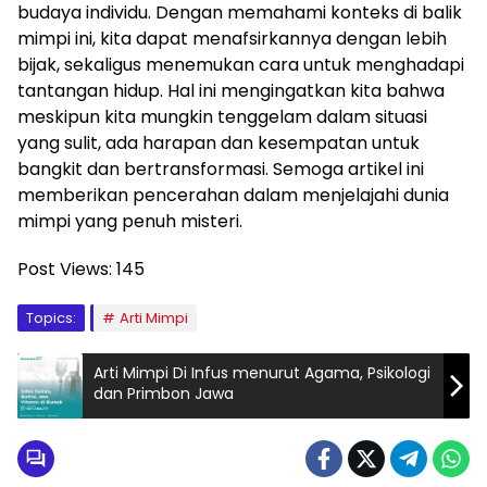
budaya individu. Dengan memahami konteks di balik
mimpi ini, kita dapat menafsirkannya dengan lebih
bijak, sekaligus menemukan cara untuk menghadapi
tantangan hidup. Hal ini mengingatkan kita bahwa
meskipun kita mungkin tenggelam dalam situasi
yang sulit, ada harapan dan kesempatan untuk
bangkit dan bertransformasi. Semoga artikel ini
memberikan pencerahan dalam menjelajahi dunia
mimpi yang penuh misteri.
Post Views:
145
Topics:
Arti Mimpi
Arti Mimpi Di Infus menurut Agama, Psikologi
dan Primbon Jawa