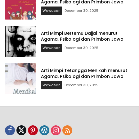
Agama, Psikologi dan Primbon Jawa
Wawasan
December 30, 2025
Arti Mimpi Bertemu Dajjal menurut
Agama, Psikologi dan Primbon Jawa
Wawasan
December 30, 2025
Arti Mimpi Tetangga Menikah menurut
Agama, Psikologi dan Primbon Jawa
Wawasan
December 30, 2025