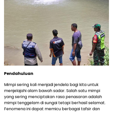
Pendahuluan
Mimpi sering kali menjadi jendela bagi kita untuk
menjelajahi alam bawah sadar. Salah satu mimpi
yang sering menciptakan rasa penasaran adalah
mimpi tenggelam di sungai tetapi berhasil selamat.
Fenomena ini dapat memicu berbagai tafsir dan