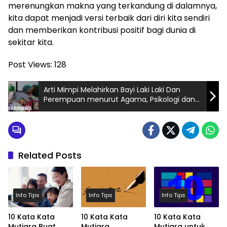
merenungkan makna yang terkandung di dalamnya,
kita dapat menjadi versi terbaik dari diri kita sendiri
dan memberikan kontribusi positif bagi dunia di
sekitar kita.
Post Views:
128
Arti Mimpi Melahirkan Bayi Laki Laki Dan
Perempuan menurut Agama, Psikologi dan
Primbon Jawa
Related Posts
Info Tips
Info Tips
Info Tips
10 Kata Kata
10 Kata Kata
10 Kata Kata
Mutiara Buat
Mutiara
Mutiara untuk