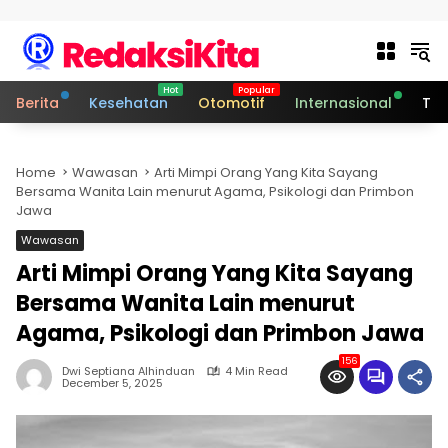
Skip to content
Berita
Kesehatan
Otomotif
Internasional
Tek
Home
Wawasan
Arti Mimpi Orang Yang Kita Sayang
Bersama Wanita Lain menurut Agama, Psikologi dan Primbon
Jawa
Wawasan
Arti Mimpi Orang Yang Kita Sayang
Bersama Wanita Lain menurut
Agama, Psikologi dan Primbon Jawa
156
Dwi Septiana Alhinduan
4 Min Read
December 5, 2025