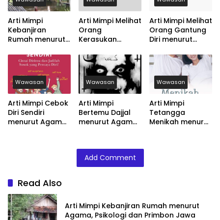
Arti Mimpi
Arti Mimpi Melihat
Arti Mimpi Melihat
Kebanjiran
Orang
Orang Gantung
Rumah menurut
Kerasukan
Diri menurut
Agama, Psikologi
menurut Agama,
Agama, Psikologi
dan Primbon
Psikologi dan
dan Primbon
Jawa
Primbon Jawa
Jawa
Wawasan
Wawasan
Wawasan
Arti Mimpi Cebok
Arti Mimpi
Arti Mimpi
Diri Sendiri
Bertemu Dajjal
Tetangga
menurut Agama,
menurut Agama,
Menikah menurut
Psikologi dan
Psikologi dan
Agama, Psikologi
Primbon Jawa
Primbon Jawa
dan Primbon
Jawa
Add Comment
Read Also
Arti Mimpi Kebanjiran Rumah menurut
Agama, Psikologi dan Primbon Jawa