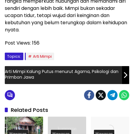
rangka memperkuat hubungan dan memahami diri
sendiri dengan lebih baik. Mimpi bukan sekadar
ucapan tidur, tetapi wujud dari keinginan dan
kebutuhan yang belum terungkap dalam kehidupan
nyata.
Post Views:
156
Topics:
Arti Mimpi
Arti Mimpi Kalung Putus menurut Agama, Psikologi dan
Primbon Jawa
Related Posts
Wawasan
Wawasan
Wawasan