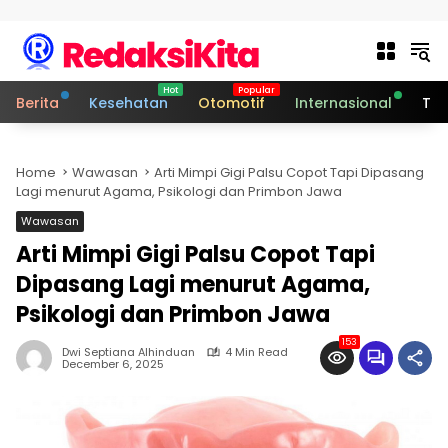
Skip to content
Berita
Kesehatan
Otomotif
Internasional
Tek
Home
Wawasan
Arti Mimpi Gigi Palsu Copot Tapi Dipasang
Lagi menurut Agama, Psikologi dan Primbon Jawa
Wawasan
Arti Mimpi Gigi Palsu Copot Tapi
Dipasang Lagi menurut Agama,
Psikologi dan Primbon Jawa
153
Dwi Septiana Alhinduan
4 Min Read
December 6, 2025