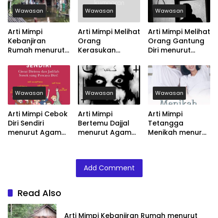
Wawasan
Wawasan
Wawasan
Arti Mimpi
Arti Mimpi Melihat
Arti Mimpi Melihat
Kebanjiran
Orang
Orang Gantung
Rumah menurut
Kerasukan
Diri menurut
Agama, Psikologi
menurut Agama,
Agama, Psikologi
dan Primbon
Psikologi dan
dan Primbon
Jawa
Primbon Jawa
Jawa
Wawasan
Wawasan
Wawasan
Arti Mimpi Cebok
Arti Mimpi
Arti Mimpi
Diri Sendiri
Bertemu Dajjal
Tetangga
menurut Agama,
menurut Agama,
Menikah menurut
Psikologi dan
Psikologi dan
Agama, Psikologi
Primbon Jawa
Primbon Jawa
dan Primbon
Jawa
Add Comment
Read Also
Arti Mimpi Kebanjiran Rumah menurut