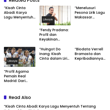
Related Posts
“Kisah Cinta
“Menelusuri
Abadi: Karya
Pesona Lirik Lagu
Lagu Menyentuh
Makassar
Lifestyle
Tentang
Ridwan Sau”
Kebangkitan
“Fendy Pradana:
Cinta”
Profil dan
Keyakinan
Agamanya”
“Huingot Do
“Biodata Verrell
Inang: Kisah
Bramasta dan
Cinta dalam Lirik
Kepribadiannya
Lifestyle
Lagu Romantis”
yang Religius”
“Profil Agama
Pemain Real
Madrid: Dari
Cristiano
Ronaldo hingga
Karim Benzema”
Read Also
“Kisah Cinta Abadi: Karya Lagu Menyentuh Tentang