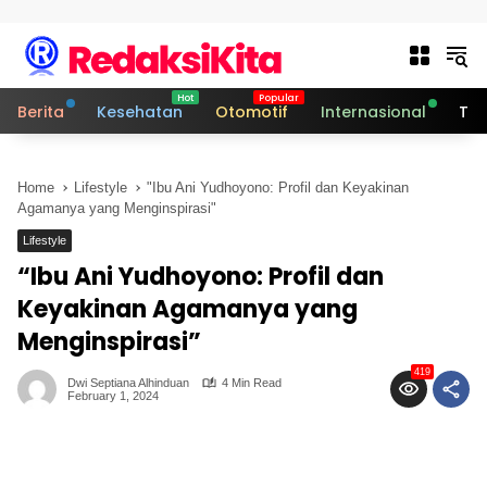
Skip to content
Berita
Kesehatan
Otomotif
Internasional
Tek
Home
Lifestyle
"Ibu Ani Yudhoyono: Profil dan Keyakinan
Agamanya yang Menginspirasi"
Lifestyle
“Ibu Ani Yudhoyono: Profil dan
Keyakinan Agamanya yang
Menginspirasi”
419
Dwi Septiana Alhinduan
4 Min Read
February 1, 2024