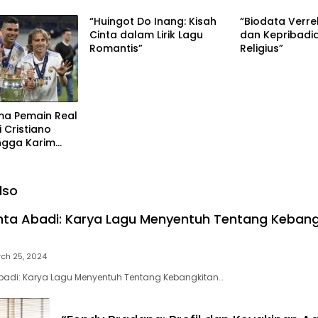
“Huingot Do Inang: Kisah
“Biodata Verre
Cinta dalam Lirik Lagu
dan Kepribadi
Romantis”
Religius”
ama Pemain Real
i Cristiano
ngga Karim
lso
inta Abadi: Karya Lagu Menyentuh Tentang Kebang
ch 25, 2024
Abadi: Karya Lagu Menyentuh Tentang Kebangkitan…