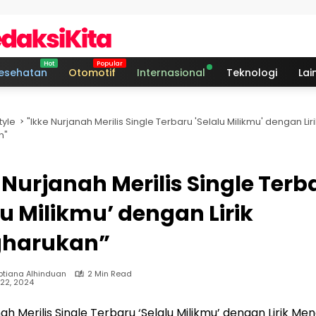
esehatan
Otomotif
Internasional
Teknologi
Lai
tyle
"Ikke Nurjanah Merilis Single Terbaru 'Selalu Milikmu' dengan Liri
n"
 Nurjanah Merilis Single Terb
lu Milikmu’ dengan Lirik
harukan”
ptiana Alhinduan
2 Min Read
22, 2024
nah Merilis Single Terbaru ‘Selalu Milikmu’ dengan Lirik M