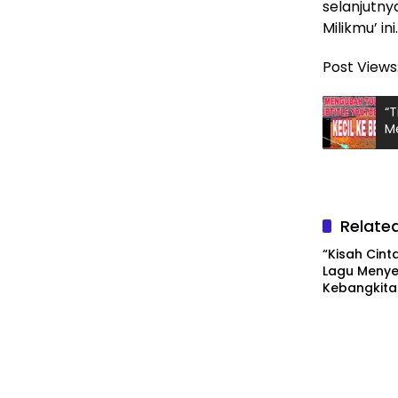
selanjutny
Milikmu’ ini.
Post Views
“
Me
Relate
“Kisah Cint
Lagu Menye
Kebangkita