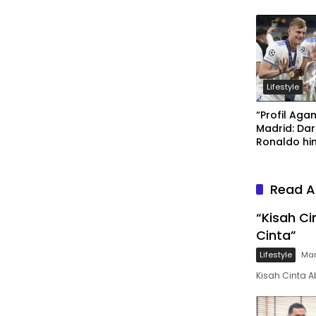
Lifestyle
“Profil Ag
Madrid: Dar
Ronaldo hi
Benzema”
Read A
“Kisah C
Cinta”
Lifestyle
Mar
Kisah Cinta 