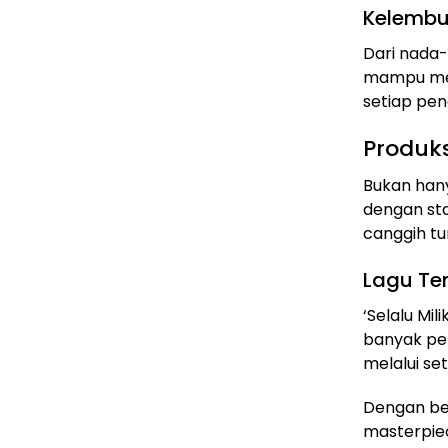
Kelembu
Dari nada-
mampu mem
setiap pen
Produks
Bukan hanya
dengan sta
canggih tu
Lagu T
‘Selalu Mi
banyak pen
melalui se
Dengan beg
masterpiec