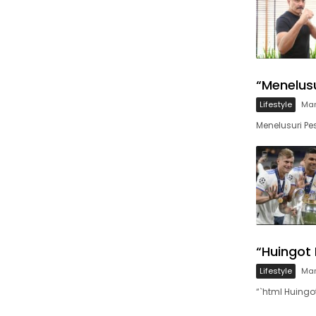
“Menelusu
Lifestyle
Mar
Menelusuri P
“Huingot 
Lifestyle
Mar
“`html Huingo