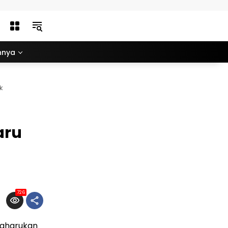
nnya
k
aru
726
engharukan