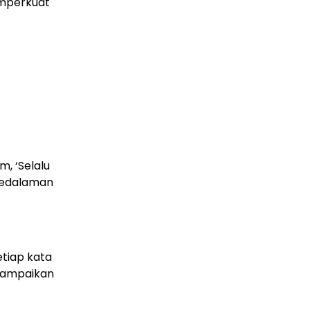
emperkuat
, ‘Selalu
 kedalaman
etiap kata
yampaikan