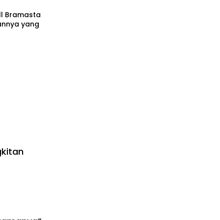
ll Bramasta
annya yang
kitan