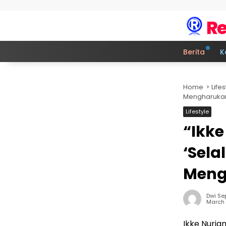
Skip to content
Berita
K
Home
Lifes
Mengharuka
Lifestyle
“Ikke
‘Sela
Meng
Dwi Se
March 
Ikke Nurja