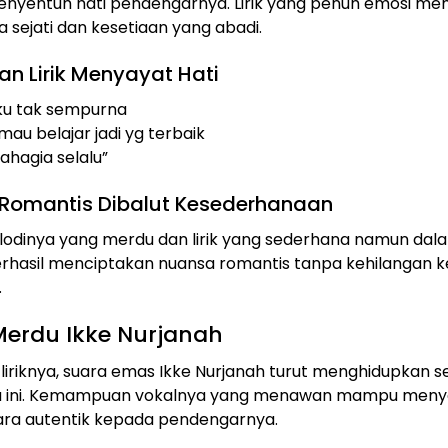
yentuh hati pendengarnya. Lirik yang penuh emosi m
a sejati dan kesetiaan yang abadi.
n Lirik Menyayat Hati
ku tak sempurna
au belajar jadi yg terbaik
ahagia selalu”
Romantis Dibalut Kesederhanaan
lodinya yang merdu dan lirik yang sederhana namun dalam
erhasil menciptakan nuansa romantis tanpa kehilangan
.
Merdu Ikke Nurjanah
liriknya, suara emas Ikke Nurjanah turut menghidupkan s
u ini. Kemampuan vokalnya yang menawan mampu men
ara autentik kepada pendengarnya.