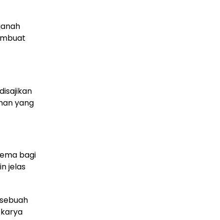
janah
embuat
disajikan
aman yang
 tema bagi
n jelas
i sebuah
-karya