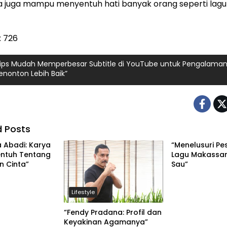
a juga mampu menyentuh hati banyak orang seperti lagu 
:
726
Tips Mudah Memperbesar Subtitle di YouTube untuk Pengalama
nonton Lebih Baik”
d Posts
a Abadi: Karya
“Menelusuri Pes
ntuh Tentang
Lagu Makassar
n Cinta”
Sau”
Lifestyle
“Fendy Pradana: Profil dan
Keyakinan Agamanya”