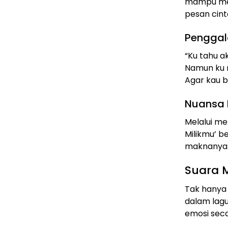
mampu men
pesan cint
Penggala
“Ku tahu a
Namun ku m
Agar kau b
Nuansa 
Melalui me
Milikmu’ b
maknanya
Suara 
Tak hanya 
dalam lag
emosi sec