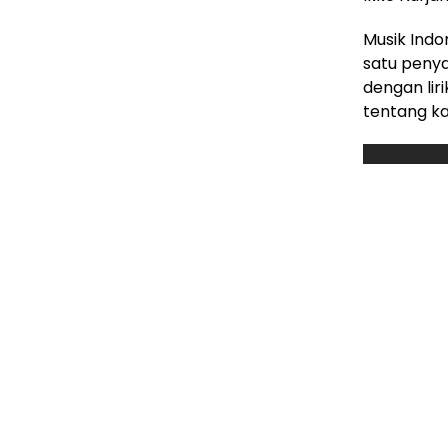
Musik Indo
satu penyan
dengan lir
tentang ka