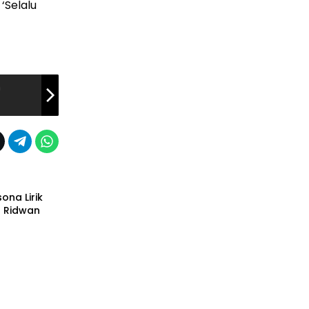
‘Selalu
n
ona Lirik
 Ridwan