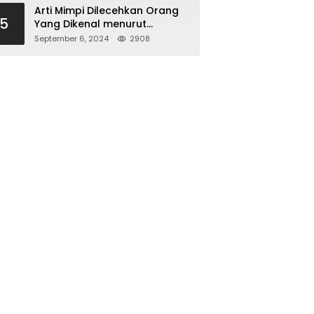
Arti Mimpi Dilecehkan Orang
5
Yang Dikenal menurut
Agama, Psikologi dan
September 6, 2024
2908
Primbon Jawa