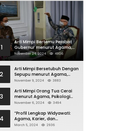
Arti Mimpi Bertemu Pejabat
1
Gubernur menurut Agama,
Psikologi dan Primbon Jawa
November 24, 2024
4906
Arti Mimpi Bersetubuh Dengan
2
Sepupu menurut Agama,
Psikologi dan Primbon Jawa
November 9, 2024
3883
Arti Mimpi Orang Tua Cerai
3
menurut Agama, Psikologi
dan Primbon Jawa
November 6, 2024
3494
“Profil Lengkap Widyawati:
4
Agama, Karier, dan
Kehidupan Pribadi”
March 5, 2024
2936