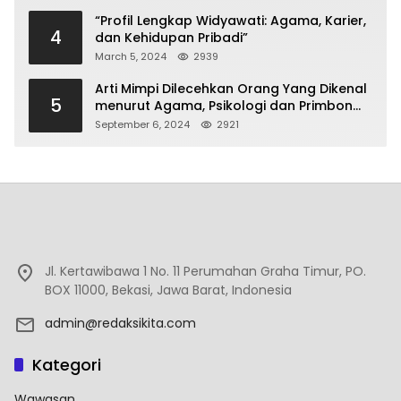
“Profil Lengkap Widyawati: Agama, Karier,
4
dan Kehidupan Pribadi”
March 5, 2024
2939
Arti Mimpi Dilecehkan Orang Yang Dikenal
5
menurut Agama, Psikologi dan Primbon
Jawa
September 6, 2024
2921
Jl. Kertawibawa 1 No. 11 Perumahan Graha Timur, PO.
BOX 11000, Bekasi, Jawa Barat, Indonesia
admin@redaksikita.com
Kategori
Wawasan