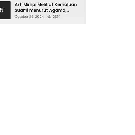
Arti Mimpi Melihat Kemaluan
5
Suami menurut Agama,
Psikologi dan Primbon Jawa
October 29, 2024
2314