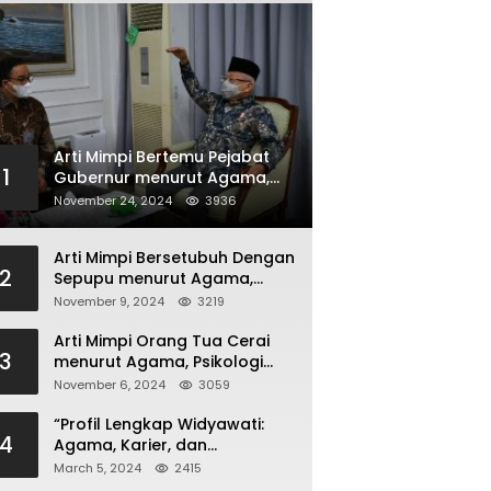
Arti Mimpi Bertemu Pejabat
1
Gubernur menurut Agama,
Psikologi dan Primbon Jawa
November 24, 2024
3936
Arti Mimpi Bersetubuh Dengan
2
Sepupu menurut Agama,
Psikologi dan Primbon Jawa
November 9, 2024
3219
Arti Mimpi Orang Tua Cerai
3
menurut Agama, Psikologi
dan Primbon Jawa
November 6, 2024
3059
“Profil Lengkap Widyawati:
4
Agama, Karier, dan
Kehidupan Pribadi”
March 5, 2024
2415