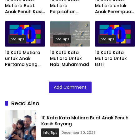
Mutiara Buat
Mutiara
Mutiara untuk
Anak Penuh Kasih
Perpisahan
Anak Perempuan
Sayang
Paling Menyentuh
Tersayang
Info Tips
Info Tips
Info Tips
10 Kata Mutiara
10 Kata Kata
10 Kata Kata
untuk Anak
Mutiara Untuk
Mutiara Untuk
Pertama yang
Nabi Muhammad
Istri
Spesial
Add Comment
Read Also
10 Kata Kata Mutiara Buat Anak Penuh
Kasih Sayang
Info Tips
December 30, 2025