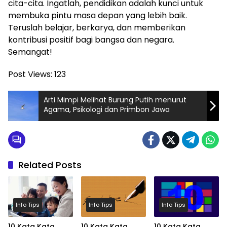
cita-cita. Ingatlah, pendidikan adalah kunci untuk
membuka pintu masa depan yang lebih baik.
Teruslah belajar, berkarya, dan memberikan
kontribusi positif bagi bangsa dan negara.
Semangat!
Post Views:
123
Arti Mimpi Melihat Burung Putih menurut
Agama, Psikologi dan Primbon Jawa
Related Posts
Info Tips
Info Tips
Info Tips
10 Kata Kata
10 Kata Kata
10 Kata Kata