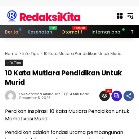
Skip to content
Berita
Kesehatan
Otomotif
Internasional
Tek
Home
Info Tips
10 Kata Mutiara Pendidikan Untuk Murid
Info Tips
10 Kata Mutiara Pendidikan Untuk
Murid
123
Dwi Septiana Alhinduan
4 Min Read
December 5, 2025
Percikan Inspirasi: 10 Kata Mutiara Pendidikan untuk
Memotivasi Murid
Pendidikan adalah fondasi utama pembangunan