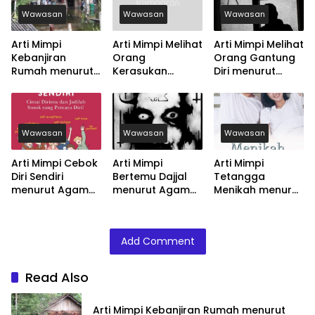
Wawasan
Wawasan
Wawasan
Arti Mimpi
Arti Mimpi Melihat
Arti Mimpi Melihat
Kebanjiran
Orang
Orang Gantung
Rumah menurut
Kerasukan
Diri menurut
Agama, Psikologi
menurut Agama,
Agama, Psikologi
dan Primbon
Psikologi dan
dan Primbon
Jawa
Primbon Jawa
Jawa
Wawasan
Wawasan
Wawasan
Arti Mimpi Cebok
Arti Mimpi
Arti Mimpi
Diri Sendiri
Bertemu Dajjal
Tetangga
menurut Agama,
menurut Agama,
Menikah menurut
Psikologi dan
Psikologi dan
Agama, Psikologi
Primbon Jawa
Primbon Jawa
dan Primbon
Jawa
Add Comment
Read Also
Arti Mimpi Kebanjiran Rumah menurut