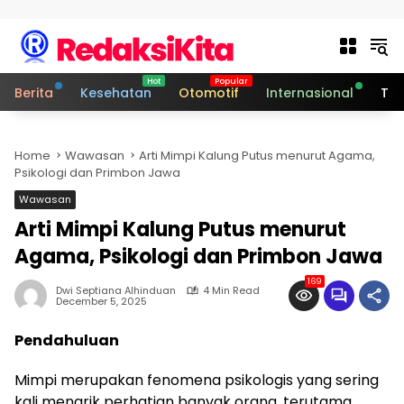
Skip to content
Berita
Kesehatan
Otomotif
Internasional
Tek
Home
Wawasan
Arti Mimpi Kalung Putus menurut Agama,
Psikologi dan Primbon Jawa
Wawasan
Arti Mimpi Kalung Putus menurut
Agama, Psikologi dan Primbon Jawa
169
Dwi Septiana Alhinduan
4 Min Read
December 5, 2025
Pendahuluan
Mimpi merupakan fenomena psikologis yang sering
kali menarik perhatian banyak orang, terutama