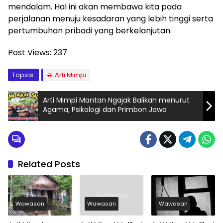
mendalam. Hal ini akan membawa kita pada
perjalanan menuju kesadaran yang lebih tinggi serta
pertumbuhan pribadi yang berkelanjutan.
Post Views:
237
Topics:
Arti Mimpi
Arti Mimpi Mantan Ngajak Balikan menurut
Agama, Psikologi dan Primbon Jawa
Related Posts
Wawasan
Wawasan
Wawasan