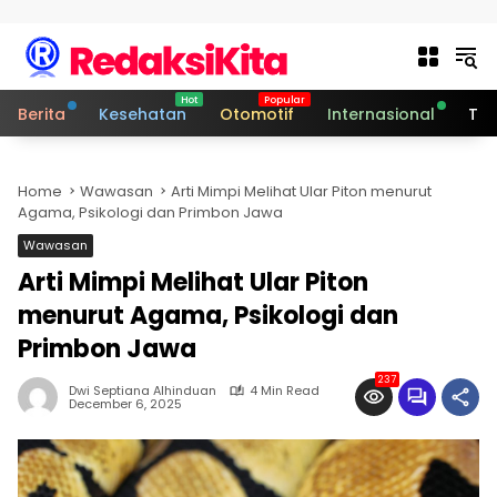
Skip to content
Berita
Kesehatan
Otomotif
Internasional
Tek
Home
Wawasan
Arti Mimpi Melihat Ular Piton menurut
Agama, Psikologi dan Primbon Jawa
Wawasan
Arti Mimpi Melihat Ular Piton
menurut Agama, Psikologi dan
Primbon Jawa
237
Dwi Septiana Alhinduan
4 Min Read
December 6, 2025