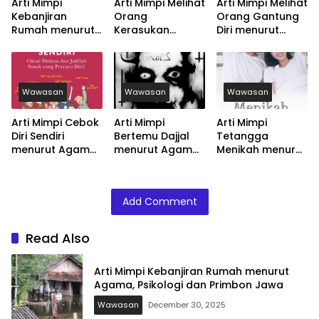
Arti Mimpi
Arti Mimpi Melihat
Arti Mimpi Melihat
Kebanjiran
Orang
Orang Gantung
Rumah menurut
Kerasukan
Diri menurut
Agama, Psikologi
menurut Agama,
Agama, Psikologi
dan Primbon
Psikologi dan
dan Primbon
Jawa
Primbon Jawa
Jawa
Wawasan
Wawasan
Wawasan
Arti Mimpi Cebok
Arti Mimpi
Arti Mimpi
Diri Sendiri
Bertemu Dajjal
Tetangga
menurut Agama,
menurut Agama,
Menikah menurut
Psikologi dan
Psikologi dan
Agama, Psikologi
Primbon Jawa
Primbon Jawa
dan Primbon
Jawa
Add Comment
Read Also
Arti Mimpi Kebanjiran Rumah menurut
Agama, Psikologi dan Primbon Jawa
Wawasan
December 30, 2025