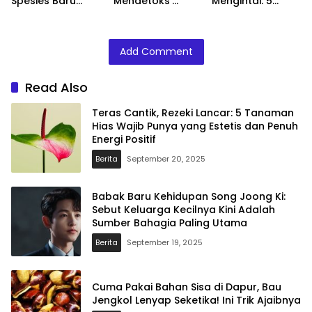
Spesies Baru
‘Mendetoks’
Mengintai: 5
Tikus Amazon
Rumah dari
“Bom Waktu” di
Menulis Ulang
Energi Negatif
Balik Semangkuk
Sejarah Evolusi
Agar Suasana
Seblak Favoritmu
Add Comment
Kembali Positif
Read Also
Teras Cantik, Rezeki Lancar: 5 Tanaman
Hias Wajib Punya yang Estetis dan Penuh
Energi Positif
Berita
September 20, 2025
Babak Baru Kehidupan Song Joong Ki:
Sebut Keluarga Kecilnya Kini Adalah
Sumber Bahagia Paling Utama
Berita
September 19, 2025
Cuma Pakai Bahan Sisa di Dapur, Bau
Jengkol Lenyap Seketika! Ini Trik Ajaibnya