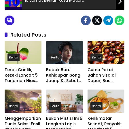
10 Jumat Berkah Kata Mutiara
Related Posts
Berita
Berita
Berita
Teras Cantik,
Babak Baru
Cuma Pakai
Rezeki Lancar: 5
Kehidupan Song
Bahan Sisa di
Tanaman Hias
Joong Ki: Sebut
Dapur, Bau
Wajib Punya
Keluarga
Jengkol Lenyap
yang Estetis dan
Kecilnya Kini
Seketika! Ini Trik
Penuh Energi
Adalah Sumber
Ajaibnya
Positif
Bahagia Paling
Berita
Berita
Berita
Utama
Menggemparkan
Bukan Mistis! Ini 5
Kenikmatan
Dunia Sains! Fosil
Langkah Logis
Sesaat, Penyakit