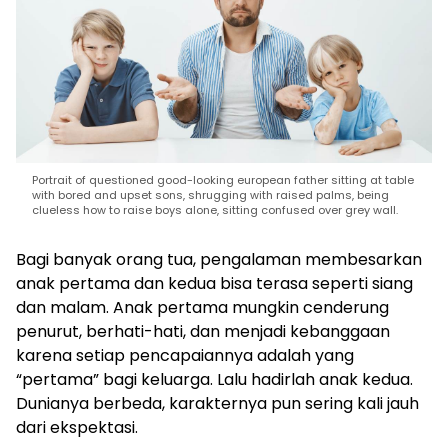
Portrait of questioned good-looking european father sitting at table
with bored and upset sons, shrugging with raised palms, being
clueless how to raise boys alone, sitting confused over grey wall.
Bagi banyak orang tua, pengalaman membesarkan
anak pertama dan kedua bisa terasa seperti siang
dan malam. Anak pertama mungkin cenderung
penurut, berhati-hati, dan menjadi kebanggaan
karena setiap pencapaiannya adalah yang
“pertama” bagi keluarga. Lalu hadirlah anak kedua.
Dunianya berbeda, karakternya pun sering kali jauh
dari ekspektasi.