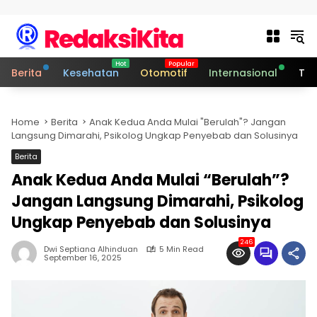
Skip to content
Berita
Kesehatan
Otomotif
Internasional
Tek
Home
Berita
Anak Kedua Anda Mulai "Berulah"? Jangan
Langsung Dimarahi, Psikolog Ungkap Penyebab dan Solusinya
Berita
Anak Kedua Anda Mulai “Berulah”?
Jangan Langsung Dimarahi, Psikolog
Ungkap Penyebab dan Solusinya
246
Dwi Septiana Alhinduan
5 Min Read
September 16, 2025